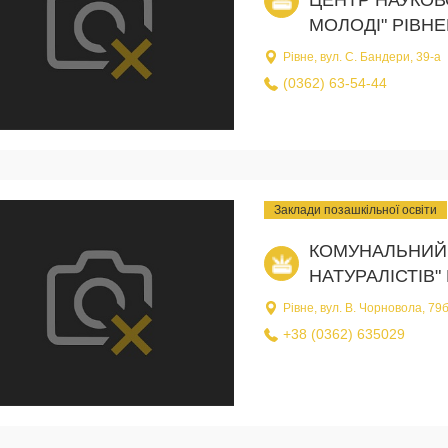
МОЛОДІ" РІВН
Рівне, вул. С. Бандери, 39-а
(0362) 63-54-44
Заклади позашкільної освіти
КОМУНАЛЬНИЙ 
НАТУРАЛІСТІВ"
Рівне, вул. В. Чорновола, 79
+38 (0362) 635029