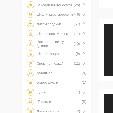
Заклади вищої освіти
(28)
Школи загальноосвітні
(46)
Дитячі садочки
(51)
Школи іноземних мов
(11)
Центри розвитку
(10)
дитини
Школи танців
(9)
Спортивні секції
(11)
Автошколи
(8)
Бізнес школи
(1)
Курси
(7)
IT школи
(5)
Дитячі табори
(2)