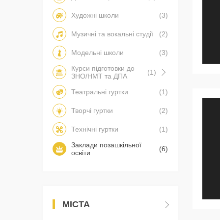
Художні школи
(3)
Музичні та вокальні студії
(2)
Модельні школи
(3)
Курси підготовки до
(1)
ЗНО/НМТ та ДПА
Театральні гуртки
(1)
Творчі гуртки
(2)
Технічні гуртки
(1)
Заклади позашкільної
(6)
освіти
МІСТА