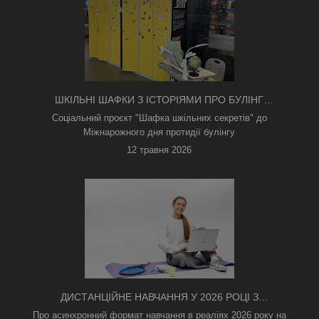
ШКІЛЬНІ ШАФКИ З ІСТОРІЯМИ ПРО БУЛІНГ
З'ЯВИЛИСЯ В КИЄВІ
Соціальний проєкт "Шафка шкільних секретів" до
Міжнарожного дня протидії булінгу
12 травня 2026
ДИСТАНЦІЙНЕ НАВЧАННЯ У 2026 РОЦІ З
ТРИВОГАМИ ТА БЕЗ СВІТЛА: ЯК АСИНХРОННИЙ
Про асинхронний формат навчання в реаліях 2026 року на