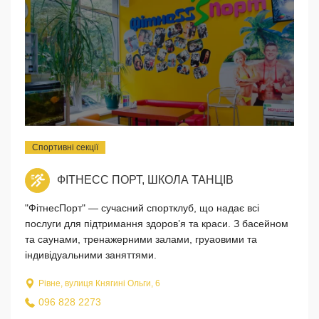
Спортивні секції
ФІТНЕСС ПОРТ, ШКОЛА ТАНЦІВ
"ФітнесПорт" — сучасний спортклуб, що надає всі
послуги для підтримання здоров’я та краси. З басейном
та саунами, тренажерними залами, груаовими та
індивідуальними заняттями.
Рівне, вулиця Княгині Ольги, 6
096 828 2273