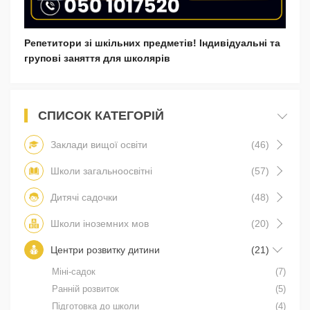
Репетитори зі шкільних предметів! Індивідуальні та
групові заняття для школярів
СПИСОК КАТЕГОРІЙ
Заклади вищої освіти
(46)
Школи загальноосвітні
(57)
Дитячі садочки
(48)
Школи іноземних мов
(20)
Центри розвитку дитини
(21)
Міні-садок
(7)
Ранній розвиток
(5)
Підготовка до школи
(4)