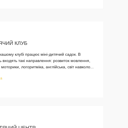
ЯЧИЙ КЛУБ
нашому клубі працює міні-дитячий садок. В
ь входять такі направлення: розвиток мовлення,
моторики, логоритміка, англійська, світ навколо...
 а
ТЯЧИЙ ЦЕНТР