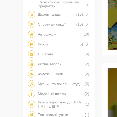
Репетиторські послуги по
(2)
предметах
Школи танців
(15)
Спортивні секції
(15)
Автошколи
(10)
Курси
(5)
IT школи
(4)
Дитячі табори
(2)
Художні школи
(2)
Музичні та вокальні студії
(5)
Модельні школи
(2)
Курси підготовки до ЗНО/
(1)
НМТ та ДПА
Театральні гуртки
(1)