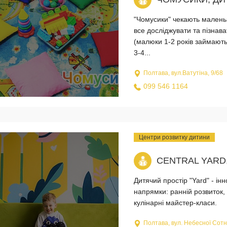
"Чомусики" чекають маленьк
все досліджувати та пізнав
(малюки 1-2 років займають
3-4...
Полтава, вул.Ватутіна, 9/68
099 546 1164
Центри розвитку дитини
CENTRAL YARD
Дитячий простір "Yard" - і
напрямки: ранній розвиток, 
кулінарні майстер-класи.
Полтава, вул. Небесної Сотні