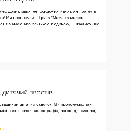
их, допитливих, непосидючих малят, які прагнуть
ати! Ми пропонуємо: Група "Мама та малюк"
ся з мамою або близькою людиною), "Пізнайко"(вік
, ДИТЯЧИЙ ПРОСТІР
нноваційний дитячий садочок. Ми пропонуємо такі
міні-садок, шахи, хореографія, логопед, психолог,
, 74