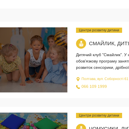
Центри розвитку дитини
СМАЙЛИК, ДИТ
Дитячий клуб "Смайлик". У 
обов'язкову програму занят
розвиток сенсорики, дрібної 
Полтава, вул. Соборності 61
066 109 1999
Центри розвитку дитини
ЧОМУСИКИ, ДИ