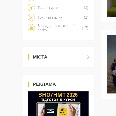
Творчі гуртки
(1)
Технічні гуртки
(1)
Заклади позашкільної
(17)
освіти
МІСТА
РЕКЛАМА