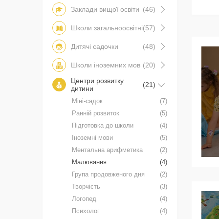
Заклади вищої освіти
(46)
Школи загальноосвітні
(57)
Дитячі садочки
(48)
Школи іноземних мов
(20)
Центри розвитку
(21)
дитини
Міні-садок
(7)
Ранній розвиток
(5)
Підготовка до школи
(4)
Іноземні мови
(5)
Ментальна арифметика
(2)
Малювання
(4)
Група продовженого дня
(2)
Творчість
(3)
Логопед
(4)
Психолог
(4)