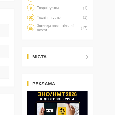
Творчі гуртки
(1)
Технічні гуртки
(1)
Заклади позашкільної
(17)
освіти
МІСТА
РЕКЛАМА