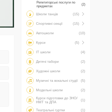
Репетиторські послуги по
(2)
предметах
Школи танців
(15)
Спортивні секції
(15)
Автошколи
(10)
Курси
(5)
IT школи
(4)
Дитячі табори
(2)
Художні школи
(2)
Музичні та вокальні студії
(5)
Модельні школи
(2)
Курси підготовки до ЗНО/
(1)
НМТ та ДПА
Театральні гуртки
(1)