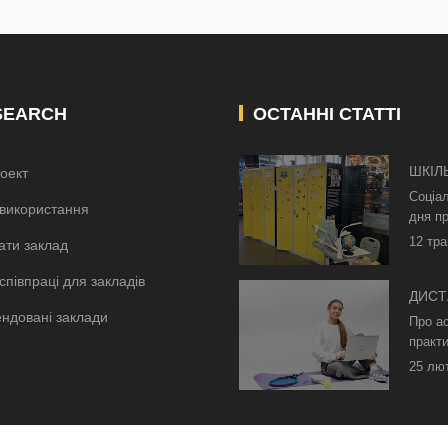
SEARCH
ОСТАННІ СТАТТІ
ШКІЛ
оект
КИЄВ
Соціа
використання
дня пр
12 тра
ати заклад
співпраці для закладів
ДИСТ
ндовані заклади
БЕЗ 
Про а
ОСВІ
практи
25 лю