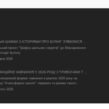
ЬНІ ШАФКИ З ІСТОРІЯМИ ПРО БУЛІНГ З'ЯВИЛИСЯ В
І
льний проєкт "Шафка шкільних секретів" до Міжнарожного
отидії булінгу
вня 2026
АНЦІЙНЕ НАВЧАННЯ У 2026 РОЦІ З ТРИВОГАМИ ТА
СВІТЛА: ЯК АСИНХРОННИЙ ФОРМАТ РЯТУЄ
синхронний формат навчання в реаліях 2026 року на
ТНІЙ ПРОЦЕС
ці "Атмосферної школи": переваги та ризики такого...
того 2026