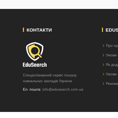
КОНТАКТИ
EDU
Про пр
Умови 
Як дод
Умови 
Спеціалізований сервіс пошуку
навчальних закладів України
Рекоме
Ел. пошта:
info@edusearch.com.ua