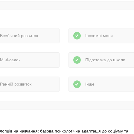
Всебічний розвиток
Іноземні мови
Міні-садок
Підготовка до школи
Ранній розвиток
Інше
лопців на навчання: базова психологічна адаптація до соціуму та