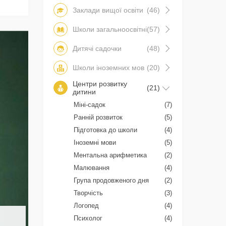
Заклади вищої освіти
(46)
Школи загальноосвітні
(57)
Дитячі садочки
(48)
Школи іноземних мов
(20)
Центри розвитку
(21)
дитини
Міні-садок
(7)
Ранній розвиток
(5)
Підготовка до школи
(4)
Іноземні мови
(5)
Ментальна арифметика
(2)
Малювання
(4)
Група продовженого дня
(2)
Творчість
(3)
Логопед
(4)
Психолог
(4)