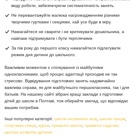
виду роботи, забезпечуючи систематичність занять.
Не перевантажуйте малюка нагромадженням різними
творчими гуртками і секціями, хай усе буде в міру.
Намагайтеся не сварити і не критикувати дошкільника, а
навпаки підтримувати і бути терплячими.
За пів року до першого класу намагайтеся підлатувати
режим дня дитини до шкільного.
Важливим моментом є спілкування із майбутніми
однокласниками, щоб процес адаптації проходив не так
стресово. Відвідування підготовчих занять надзвичайно
важлива справа, як для майбутнього першокласника, так і для
батьків. На нашому сайті зібрані кращі заклади з підготовки
дітей до школи в Полтаві, тож обирайте заклад, що відповідає
вашим потребам.
Інші популярні категорії:
школи іноземних мов
,
школи танців
,
спортивні секції
,
курси
,
приватні школи
,
приватні садочки
центри розвитку дитини