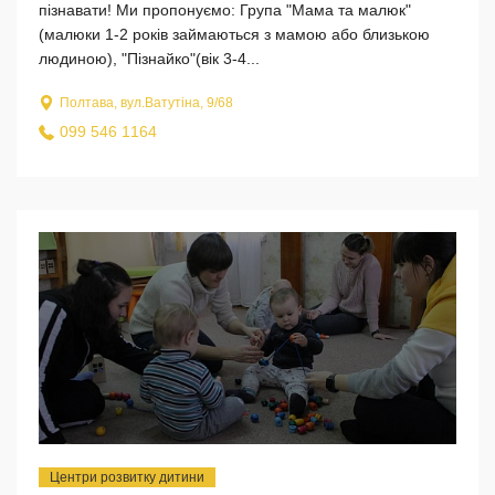
пізнавати! Ми пропонуємо: Група "Мама та малюк"
(малюки 1-2 років займаються з мамою або близькою
людиною), "Пізнайко"(вік 3-4...
Полтава, вул.Ватутіна, 9/68
099 546 1164
Центри розвитку дитини