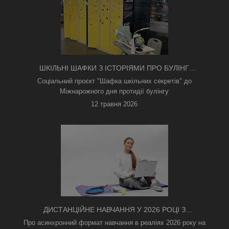
ШКІЛЬНІ ШАФКИ З ІСТОРІЯМИ ПРО БУЛІНГ
З'ЯВИЛИСЯ В КИЄВІ
Соціальний проєкт "Шафка шкільних секретів" до
Міжнарожного дня протидії булінгу
12 травня 2026
ДИСТАНЦІЙНЕ НАВЧАННЯ У 2026 РОЦІ З
ТРИВОГАМИ ТА БЕЗ СВІТЛА: ЯК АСИНХРОННИЙ
Про асинхронний формат навчання в реаліях 2026 року на