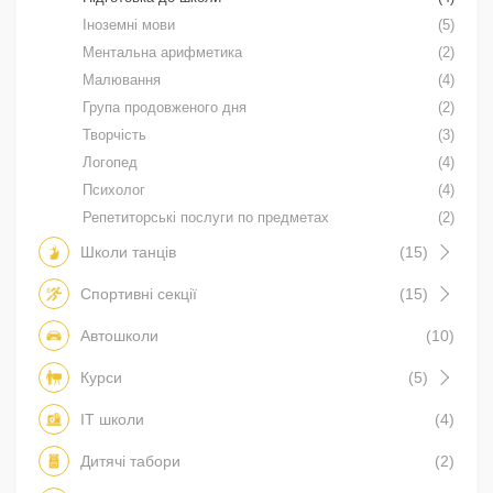
Іноземні мови
(5)
Ментальна арифметика
(2)
Малювання
(4)
Група продовженого дня
(2)
Творчість
(3)
Логопед
(4)
Психолог
(4)
Репетиторські послуги по предметах
(2)
Школи танців
(15)
Спортивні секції
(15)
Автошколи
(10)
Курси
(5)
IT школи
(4)
Дитячі табори
(2)