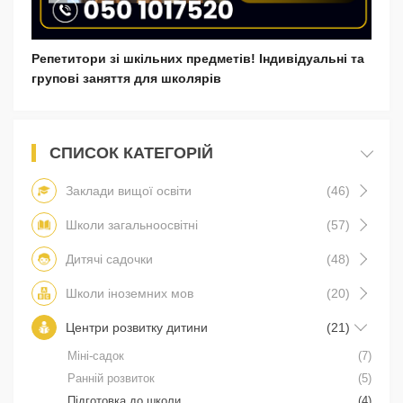
Репетитори зі шкільних предметів! Індивідуальні та
групові заняття для школярів
СПИСОК КАТЕГОРІЙ
Заклади вищої освіти
(46)
Школи загальноосвітні
(57)
Дитячі садочки
(48)
Школи іноземних мов
(20)
Центри розвитку дитини
(21)
Міні-садок
(7)
Ранній розвиток
(5)
Підготовка до школи
(4)