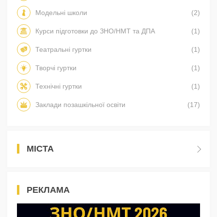
Модельні школи
(2)
Курси підготовки до ЗНО/НМТ та ДПА
(1)
Театральні гуртки
(1)
Творчі гуртки
(1)
Технічні гуртки
(1)
Заклади позашкільної освіти
(17)
МІСТА
РЕКЛАМА