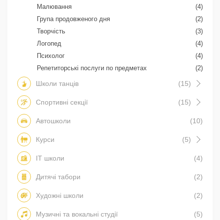
Малювання
(4)
Група продовженого дня
(2)
Творчість
(3)
Логопед
(4)
Психолог
(4)
Репетиторські послуги по предметах
(2)
Школи танців
(15)
Спортивні секції
(15)
Автошколи
(10)
Курси
(5)
IT школи
(4)
Дитячі табори
(2)
Художні школи
(2)
Музичні та вокальні студії
(5)