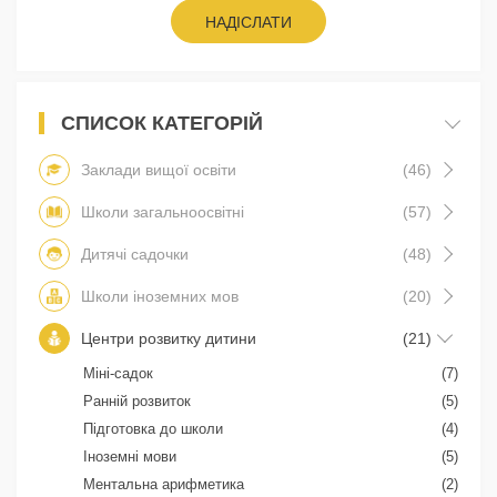
НАДІСЛАТИ
СПИСОК КАТЕГОРІЙ
Заклади вищої освіти
(46)
Школи загальноосвітні
(57)
Дитячі садочки
(48)
Школи іноземних мов
(20)
Центри розвитку дитини
(21)
Міні-садок
(7)
Ранній розвиток
(5)
Підготовка до школи
(4)
Іноземні мови
(5)
Ментальна арифметика
(2)