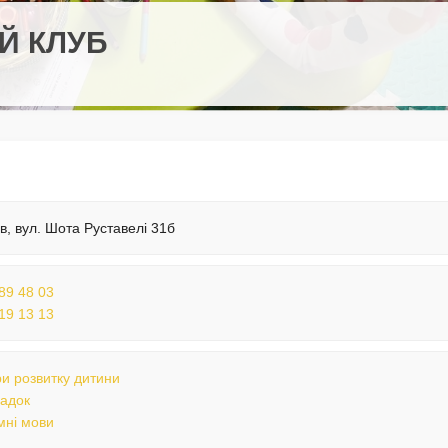
Й КЛУБ
їв, вул. Шота Руставелі 31б
89 48 03
19 13 13
и розвитку дитини
садок
мні мови