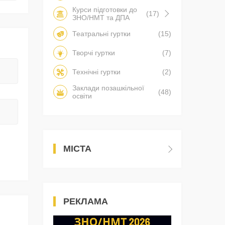
Курси підготовки до
(17)
ЗНО/НМТ та ДПА
Театральні гуртки
(15)
Творчі гуртки
(7)
Технічні гуртки
(2)
Заклади позашкільної
(48)
освіти
МІСТА
РЕКЛАМА