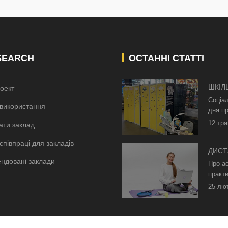
SEARCH
ОСТАННІ СТАТТІ
ШКІЛ
оект
КИЄВ
Соціа
використання
дня пр
12 тра
ати заклад
співпраці для закладів
ДИСТ
ндовані заклади
БЕЗ 
Про а
ОСВІ
практи
25 лю