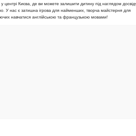
у центрі Києва, де ви можете залишити дитину під наглядом досвід
учно. У нас є затишна ігрова для найменших, творча майстерня для
жаючих навчатися англійською та французькою мовами!