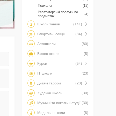
Психолог
(13)
Репетиторські послуги по
(4)
предметах
Школи танців
(141)
Спортивні секції
(84)
Автошколи
(80)
Бізнес школи
(5)
Курси
(54)
IT школи
(23)
Дитячі табори
(28)
Художні школи
(30)
Музичні та вокальні студії
(30)
Модельні школи
(8)