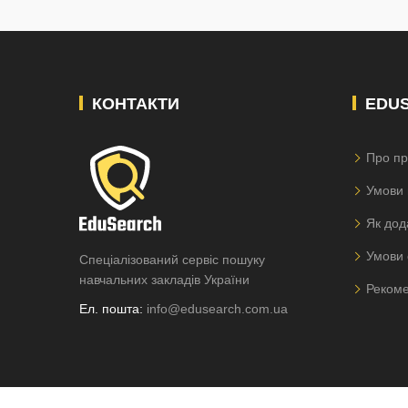
КОНТАКТИ
EDU
Про пр
Умови 
Як дод
Умови 
Спеціалізований сервіс пошуку
навчальних закладів України
Рекоме
Ел. пошта:
info@edusearch.com.ua