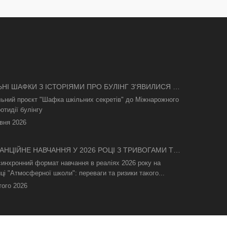
ЬНІ ШАФКИ З ІСТОРІЯМИ ПРО БУЛІНГ З'ЯВИЛИСЯ В
І
льний проєкт "Шафка шкільних секретів" до Міжнарожного
отидії булінгу
вня 2026
АНЦІЙНЕ НАВЧАННЯ У 2026 РОЦІ З ТРИВОГАМИ ТА
СВІТЛА: ЯК АСИНХРОННИЙ ФОРМАТ РЯТУЄ
синхронний формат навчання в реаліях 2026 року на
ТНІЙ ПРОЦЕС
ці "Атмосферної школи": переваги та ризики такого...
того 2026