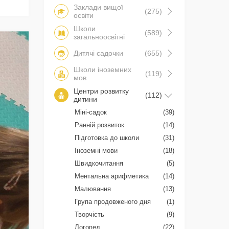
Заклади вищої
(275)
освіти
Школи
(589)
загальноосвітні
Дитячі садочки
(655)
Школи іноземних
(119)
мов
Центри розвитку
(112)
дитини
Міні-садок
(39)
Ранній розвиток
(14)
Підготовка до школи
(31)
Іноземні мови
(18)
Швидкочитання
(5)
Ментальна арифметика
(14)
Малювання
(13)
Група продовженого дня
(1)
Творчість
(9)
Логопед
(22)