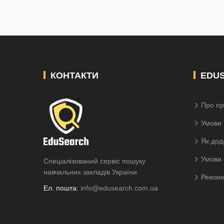
КОНТАКТИ
EDU
Про пр
Умови 
Як дод
Умови 
Спеціалізований сервіс пошуку
навчальних закладів України
Рекоме
Ел. пошта:
info@edusearch.com.ua