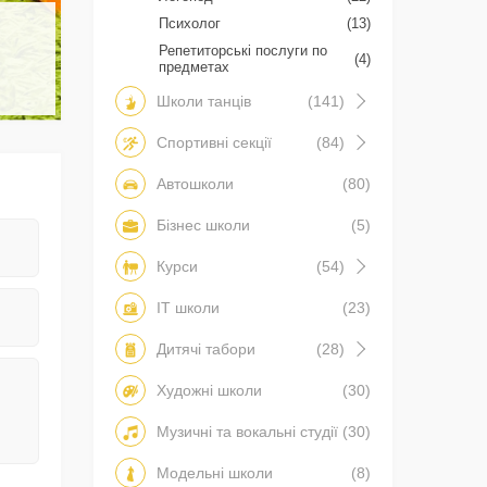
Психолог
(13)
Репетиторські послуги по
(4)
предметах
Школи танців
(141)
Спортивні секції
(84)
Автошколи
(80)
Бізнес школи
(5)
Курси
(54)
IT школи
(23)
Дитячі табори
(28)
Художні школи
(30)
Музичні та вокальні студії
(30)
Модельні школи
(8)