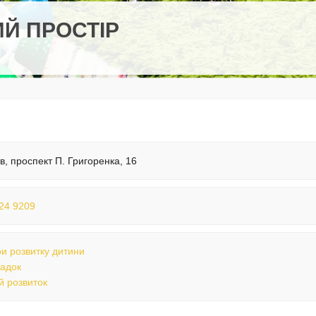
ИЙ ПРОСТІР
їв, проспект П. Григоренка, 16
24 9209
и розвитку дитини
садок
й розвиток