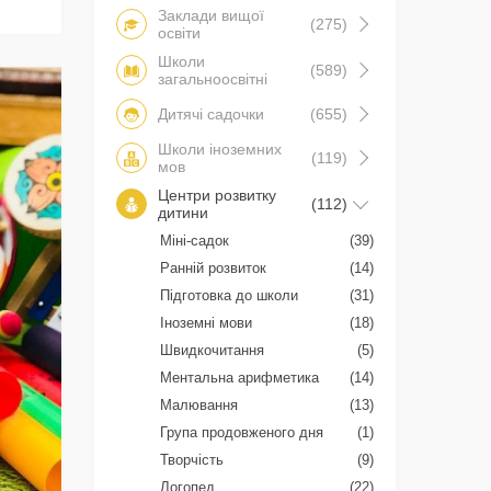
Заклади вищої
(275)
освіти
Школи
(589)
загальноосвітні
Дитячі садочки
(655)
Школи іноземних
(119)
мов
Центри розвитку
(112)
дитини
Міні-садок
(39)
Ранній розвиток
(14)
Підготовка до школи
(31)
Іноземні мови
(18)
Швидкочитання
(5)
Ментальна арифметика
(14)
Малювання
(13)
Група продовженого дня
(1)
Творчість
(9)
Логопед
(22)