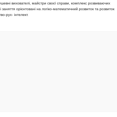
 душевні вихователі, майстри своєї справи, комплекс розвиваючих
ані заняття орієнтовані на логіко-математичний розвиток та розвиток
о-рух- інтелект.