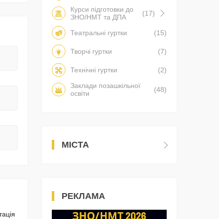
Курси підготовки до
(17)
ЗНО/НМТ та ДПА
Театральні гуртки
(15)
Творчі гуртки
(7)
Технічні гуртки
(2)
Заклади позашкільної
(48)
освіти
МІСТА
РЕКЛАМА
тація