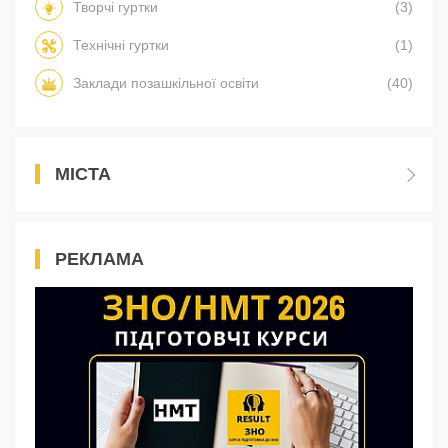
Творчі гуртки
(3)
Технічні гуртки
(1)
Заклади позашкільної освіти
(40)
МІСТА
РЕКЛАМА