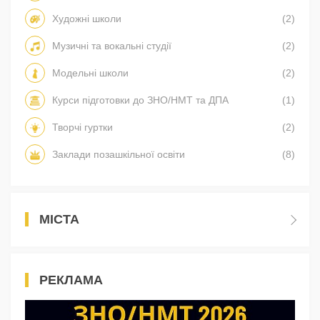
Художні школи
(2)
Музичні та вокальні студії
(2)
Модельні школи
(2)
Курси підготовки до ЗНО/НМТ та ДПА
(1)
Творчі гуртки
(2)
Заклади позашкільної освіти
(8)
МІСТА
РЕКЛАМА