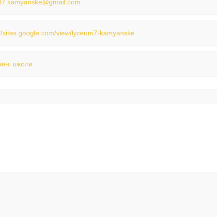
l7.kamyanske@gmail.com
://sites.google.com/view/lyceum7-kamyanske
вні школи