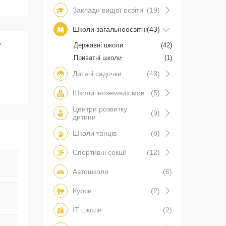
Заклади вищої освіти
(19)
Школи загальноосвітні
(43)
Державні школи
(42)
Приватні школи
(1)
Дитячі садочки
(48)
Школи іноземних мов
(5)
Центри розвитку
(9)
дитини
Школи танців
(8)
Спортивні секції
(12)
Автошколи
(6)
Курси
(2)
IT школи
(2)