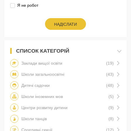
Я не робот
НАДІСЛАТИ
СПИСОК КАТЕГОРІЙ
Заклади вищої освіти
(19)
Школи загальноосвітні
(43)
Дитячі садочки
(48)
Школи іноземних мов
(5)
Центри розвитку дитини
(9)
Школи танців
(8)
Спортивні секції
(12)