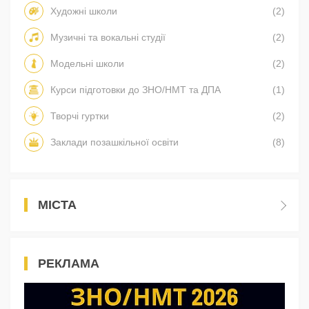
Художні школи
(2)
Музичні та вокальні студії
(2)
Модельні школи
(2)
Курси підготовки до ЗНО/НМТ та ДПА
(1)
Творчі гуртки
(2)
Заклади позашкільної освіти
(8)
МІСТА
РЕКЛАМА