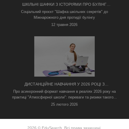
ШКІЛЬНІ ШАФКИ З ІСТОРІЯМИ ПРО БУЛІНГ
З'ЯВИЛИСЯ В КИЄВІ
Соціальний проєкт "Шафка шкільних секретів" до
Міжнарожного дня протидії булінгу
12 травня 2026
ДИСТАНЦІЙНЕ НАВЧАННЯ У 2026 РОЦІ З
ТРИВОГАМИ ТА БЕЗ СВІТЛА: ЯК АСИНХРОННИЙ
Про асинхронний формат навчання в реаліях 2026 року на
ФОРМАТ РЯТУЄ ОСВІТНІЙ ПРОЦЕС
практиці "Атмосферної школи": переваги та ризики такого...
25 лютого 2026
2026 © EduSearch. Всі права захищені.