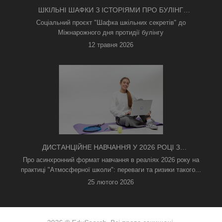
ШКІЛЬНІ ШАФКИ З ІСТОРІЯМИ ПРО БУЛІНГ
З'ЯВИЛИСЯ В КИЄВІ
Соціальний проєкт "Шафка шкільних секретів" до
Міжнарожного дня протидії булінгу
12 травня 2026
ДИСТАНЦІЙНЕ НАВЧАННЯ У 2026 РОЦІ З
ТРИВОГАМИ ТА БЕЗ СВІТЛА: ЯК АСИНХРОННИЙ
Про асинхронний формат навчання в реаліях 2026 року на
ФОРМАТ РЯТУЄ ОСВІТНІЙ ПРОЦЕС
практиці "Атмосферної школи": переваги та ризики такого...
25 лютого 2026