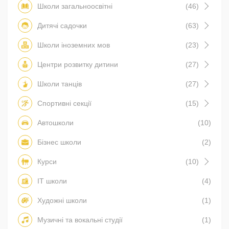
Школи загальноосвітні
(46)
Дитячі садочки
(63)
Школи іноземних мов
(23)
Центри розвитку дитини
(27)
Школи танців
(27)
Спортивні секції
(15)
Автошколи
(10)
Бізнес школи
(2)
Курси
(10)
IT школи
(4)
Художні школи
(1)
Музичні та вокальні студії
(1)