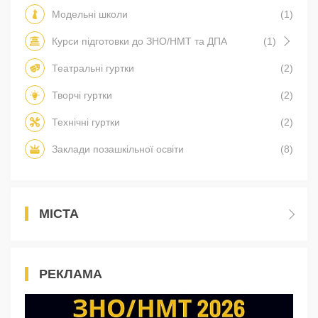
Модельні школи
(1)
Курси підготовки до ЗНО/НМТ та ДПА
(1)
Театральні гуртки
(2)
Творчі гуртки
(2)
Технічні гуртки
(2)
Заклади позашкільної освіти
(8)
МІСТА
РЕКЛАМА