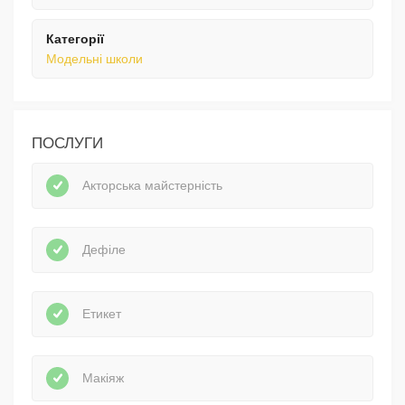
Категорії
Модельні школи
ПОСЛУГИ
Акторська майстерність
Дефіле
Етикет
Макіяж