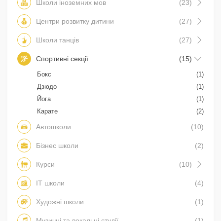
Школи іноземних мов
(23)
Центри розвитку дитини
(27)
Школи танців
(27)
Спортивні секції
(15)
Бокс
(1)
Дзюдо
(1)
Йога
(1)
Карате
(2)
Автошколи
(10)
Бізнес школи
(2)
Курси
(10)
IT школи
(4)
Художні школи
(1)
Музичні та вокальні студії
(1)