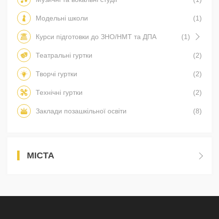
Модельні школи
(1)
Курси підготовки до ЗНО/НМТ та ДПА
(1)
Театральні гуртки
(2)
Творчі гуртки
(2)
Технічні гуртки
(2)
Заклади позашкільної освіти
(8)
МІСТА