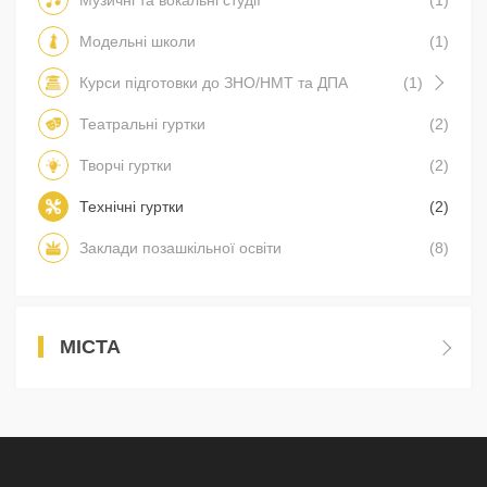
Модельні школи
(1)
Курси підготовки до ЗНО/НМТ та ДПА
(1)
Театральні гуртки
(2)
Творчі гуртки
(2)
Технічні гуртки
(2)
Заклади позашкільної освіти
(8)
МІСТА