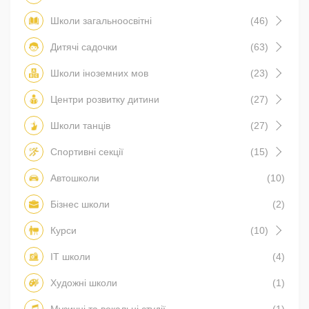
Школи загальноосвітні
(46)
Дитячі садочки
(63)
Школи іноземних мов
(23)
Центри розвитку дитини
(27)
Школи танців
(27)
Спортивні секції
(15)
Автошколи
(10)
Бізнес школи
(2)
Курси
(10)
IT школи
(4)
Художні школи
(1)
Музичні та вокальні студії
(1)