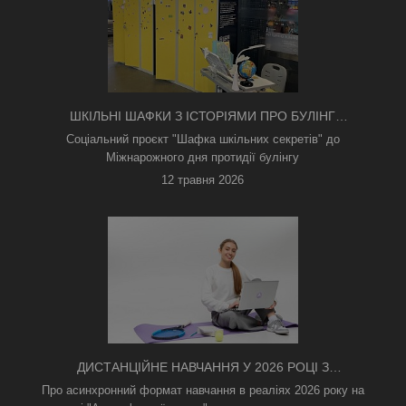
ШКІЛЬНІ ШАФКИ З ІСТОРІЯМИ ПРО БУЛІНГ
З'ЯВИЛИСЯ В КИЄВІ
Соціальний проєкт "Шафка шкільних секретів" до
Міжнарожного дня протидії булінгу
12 травня 2026
ДИСТАНЦІЙНЕ НАВЧАННЯ У 2026 РОЦІ З
ТРИВОГАМИ ТА БЕЗ СВІТЛА: ЯК АСИНХРОННИЙ
Про асинхронний формат навчання в реаліях 2026 року на