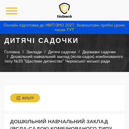
Онлайн підготовка до НМТ/ЗНО 2027, безкоштовні пробні уроки,
тисни ТУТ
ДИТЯЧІ САДОЧКИ
Головна
Заклади
Дитячі садочки
Державні садочки
Дошкільний навчальний заклад (ясла-садок) комбінованого
типу №39 "Щасливе дитинство" Черкаської міської ради
ФІЛЬТР
ДОШКІЛЬНИЙ НАВЧАЛЬНИЙ ЗАКЛАД
(ЯСЛА-САДОК) КОМБІНОВАНОГО ТИПУ