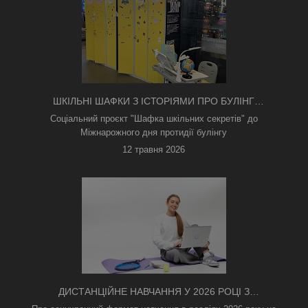
ШКІЛЬНІ ШАФКИ З ІСТОРІЯМИ ПРО БУЛІНГ
З'ЯВИЛИСЯ В КИЄВІ
Соціальний проєкт "Шафка шкільних секретів" до
Міжнарожного дня протидії булінгу
12 травня 2026
ДИСТАНЦІЙНЕ НАВЧАННЯ У 2026 РОЦІ З
ТРИВОГАМИ ТА БЕЗ СВІТЛА: ЯК АСИНХРОННИЙ