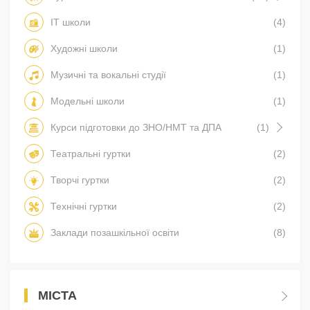
IT школи
(4)
Художні школи
(1)
Музичні та вокальні студії
(1)
Модельні школи
(1)
Курси підготовки до ЗНО/НМТ та ДПА
(1)
Театральні гуртки
(2)
Творчі гуртки
(2)
Технічні гуртки
(2)
Заклади позашкільної освіти
(8)
МІСТА