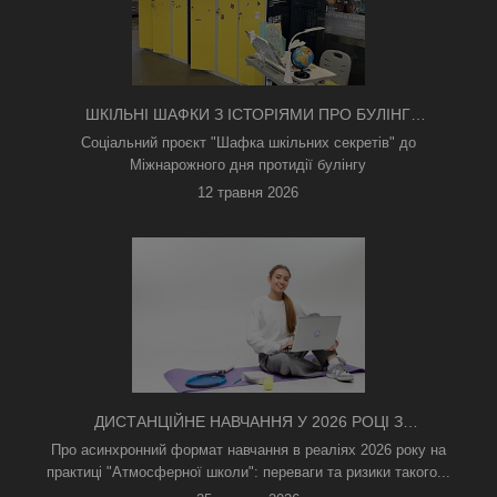
ШКІЛЬНІ ШАФКИ З ІСТОРІЯМИ ПРО БУЛІНГ
З'ЯВИЛИСЯ В КИЄВІ
Соціальний проєкт "Шафка шкільних секретів" до
Міжнарожного дня протидії булінгу
12 травня 2026
ДИСТАНЦІЙНЕ НАВЧАННЯ У 2026 РОЦІ З
ТРИВОГАМИ ТА БЕЗ СВІТЛА: ЯК АСИНХРОННИЙ
Про асинхронний формат навчання в реаліях 2026 року на
ФОРМАТ РЯТУЄ ОСВІТНІЙ ПРОЦЕС
практиці "Атмосферної школи": переваги та ризики такого...