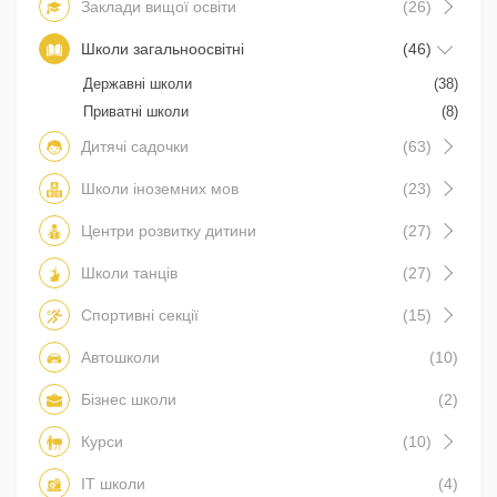
Заклади вищої освіти
(26)
Школи загальноосвітні
(46)
Державні школи
(38)
Приватні школи
(8)
Дитячі садочки
(63)
Школи іноземних мов
(23)
Центри розвитку дитини
(27)
Школи танців
(27)
Спортивні секції
(15)
Автошколи
(10)
Бізнес школи
(2)
Курси
(10)
IT школи
(4)