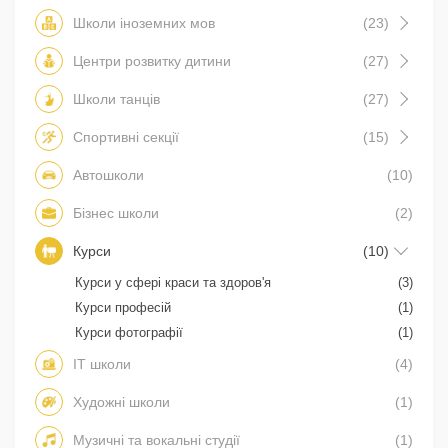
Школи іноземних мов
(23)
Центри розвитку дитини
(27)
Школи танців
(27)
Спортивні секції
(15)
Автошколи
(10)
Бізнес школи
(2)
Курси
(10)
Курси у сфері краси та здоров'я
(3)
Курси професій
(1)
Курси фотографії
(1)
IT школи
(4)
Художні школи
(1)
Музичні та вокальні студії
(1)