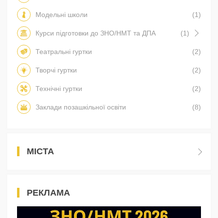
Модельні школи
(1)
Курси підготовки до ЗНО/НМТ та ДПА
(1)
Театральні гуртки
(2)
Творчі гуртки
(2)
Технічні гуртки
(2)
Заклади позашкільної освіти
(8)
МІСТА
РЕКЛАМА