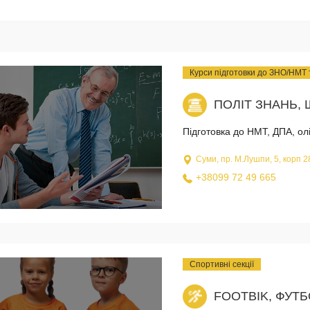
Курси підготовки до ЗНО/НМТ
ПОЛІТ ЗНАНЬ, 
Підготовка до НМТ, ДПА, олім
Суми, пр. М.Лушпи, 5, корп 2
+38099 72 49 665
Спортивні секції
FOOTBIK, ФУТ