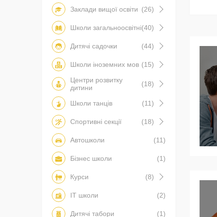
Заклади вищої освіти
(26)
Школи загальноосвітні
(40)
Дитячі садочки
(44)
Школи іноземних мов
(15)
Центри розвитку
(18)
дитини
Школи танців
(11)
Спортивні секції
(18)
Автошколи
(11)
Бізнес школи
(1)
Курси
(8)
IT школи
(2)
Дитячі табори
(1)