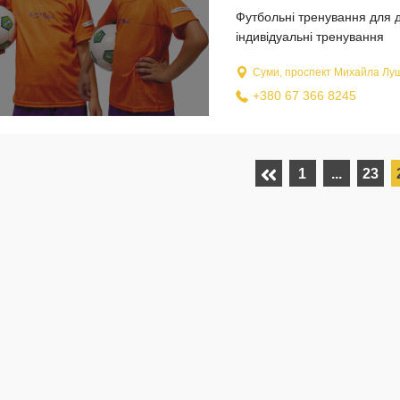
Футбольні тренування для діт
індивідуальні тренування
Суми, проспект Михайла Луш
+380 67 366 8245
1
...
23