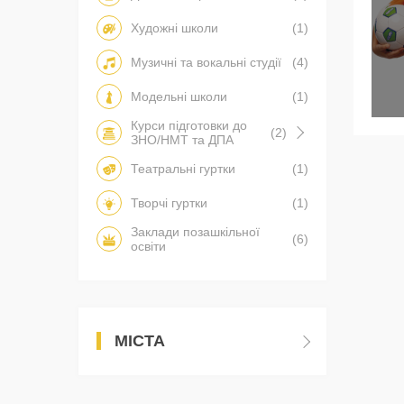
Художні школи
(1)
Музичні та вокальні студії
(4)
Модельні школи
(1)
Курси підготовки до
(2)
ЗНО/НМТ та ДПА
Театральні гуртки
(1)
Творчі гуртки
(1)
Заклади позашкільної
(6)
освіти
МІСТА