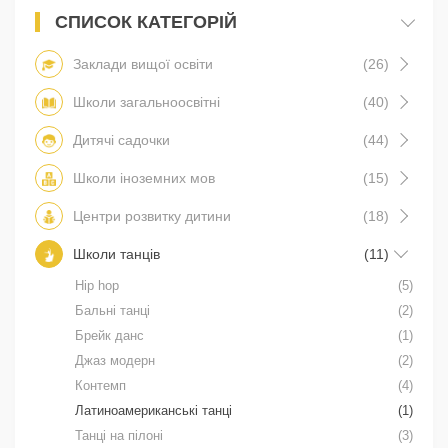
СПИСОК КАТЕГОРІЙ
Заклади вищої освіти
(26)
Школи загальноосвітні
(40)
Дитячі садочки
(44)
Школи іноземних мов
(15)
Центри розвитку дитини
(18)
Школи танців
(11)
Hip hop
(5)
Бальні танці
(2)
Брейк данс
(1)
Джаз модерн
(2)
Контемп
(4)
Латиноамериканські танці
(1)
Танці на пілоні
(3)