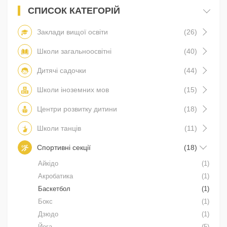
СПИСОК КАТЕГОРІЙ
Заклади вищої освіти
(26)
Школи загальноосвітні
(40)
Дитячі садочки
(44)
Школи іноземних мов
(15)
Центри розвитку дитини
(18)
Школи танців
(11)
Спортивні секції
(18)
Айкідо
(1)
Акробатика
(1)
Баскетбол
(1)
Бокс
(1)
Дзюдо
(1)
Йога
(5)