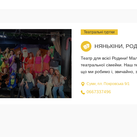
Театральні гуртки
НЯНЬКІНИ, РО
Театр для всієї Родини! Мал
театральної сімейки. Наш те
що ми робимо і, звичайно, з
Суми, пл. Покровська 9/1
0667337496