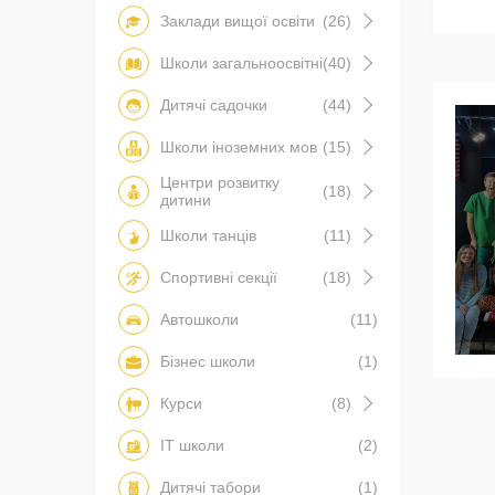
Заклади вищої освіти
(26)
Школи загальноосвітні
(40)
Дитячі садочки
(44)
Школи іноземних мов
(15)
Центри розвитку
(18)
дитини
Школи танців
(11)
Спортивні секції
(18)
Автошколи
(11)
Бізнес школи
(1)
Курси
(8)
IT школи
(2)
Дитячі табори
(1)