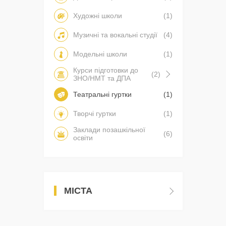
Художні школи
(1)
Музичні та вокальні студії
(4)
Модельні школи
(1)
Курси підготовки до
(2)
ЗНО/НМТ та ДПА
Театральні гуртки
(1)
Творчі гуртки
(1)
Заклади позашкільної
(6)
освіти
МІСТА