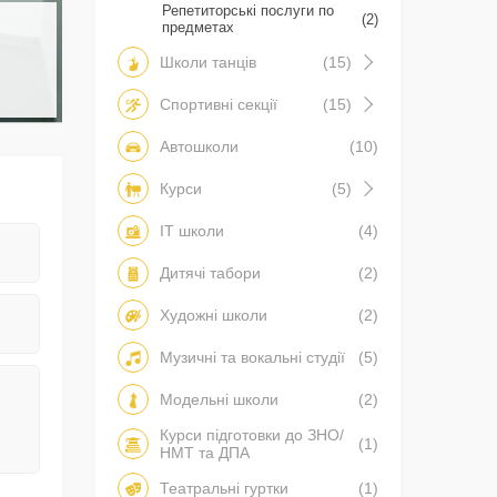
Репетиторські послуги по
(2)
предметах
Школи танців
(15)
Спортивні секції
(15)
Автошколи
(10)
Курси
(5)
IT школи
(4)
Дитячі табори
(2)
Художні школи
(2)
Музичні та вокальні студії
(5)
Модельні школи
(2)
Курси підготовки до ЗНО/
(1)
НМТ та ДПА
Театральні гуртки
(1)