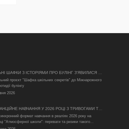
ЬНІ ШАФКИ З ІСТОРІЯМИ ПРО БУЛІНГ З'ЯВИЛИСЯ В
І
льний проєкт "Шафка шкільних секретів" до Міжнарожного
отидії булінгу
вня 2026
АНЦІЙНЕ НАВЧАННЯ У 2026 РОЦІ З ТРИВОГАМИ ТА
СВІТЛА: ЯК АСИНХРОННИЙ ФОРМАТ РЯТУЄ
синхронний формат навчання в реаліях 2026 року на
ТНІЙ ПРОЦЕС
ці "Атмосферної школи": переваги та ризики такого...
того 2026