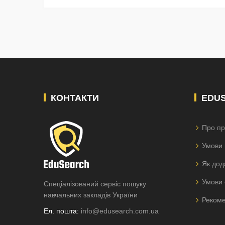
КОНТАКТИ
EDU
Про пр
Умови 
Як дод
Умови 
Спеціалізований сервіс пошуку
навчальних закладів України
Рекоме
Ел. пошта:
info@edusearch.com.ua