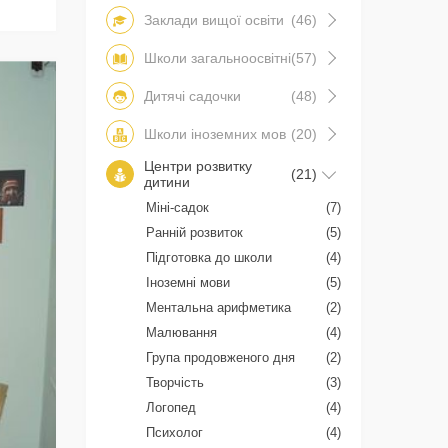
Заклади вищої освіти
(46)
Школи загальноосвітні
(57)
Дитячі садочки
(48)
Школи іноземних мов
(20)
Центри розвитку
(21)
дитини
Міні-садок
(7)
Ранній розвиток
(5)
Підготовка до школи
(4)
Іноземні мови
(5)
Ментальна арифметика
(2)
Малювання
(4)
Група продовженого дня
(2)
Творчість
(3)
Логопед
(4)
Психолог
(4)