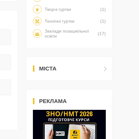
Творчі гуртки
(1)
Технічні гуртки
(1)
Заклади позашкільної
(17)
освіти
МІСТА
РЕКЛАМА