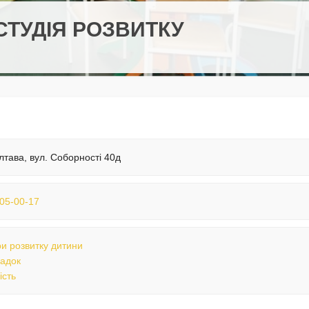
СТУДІЯ РОЗВИТКУ
лтава, вул. Соборності 40д
05-00-17
и розвитку дитини
садок
ість