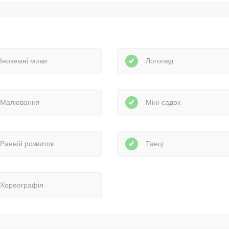
Іноземні мови
Логопед
Малювання
Міні-садок
Ранній розвиток
Танці
Хореографія