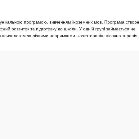
 з унікальною програмою, вивченням іноземних мов. Програма створ
ксний розвиток та підготовку до школи. У одній групі займається не
з психологом за різними напрямками: казкотерапія, пісочна терапія,