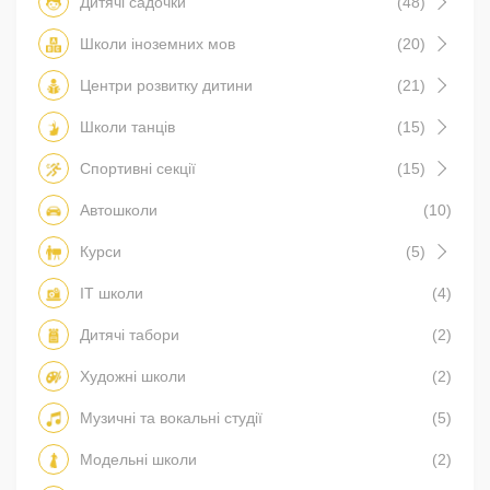
Дитячі садочки
(48)
Школи іноземних мов
(20)
Центри розвитку дитини
(21)
Школи танців
(15)
Спортивні секції
(15)
Автошколи
(10)
Курси
(5)
IT школи
(4)
Дитячі табори
(2)
Художні школи
(2)
Музичні та вокальні студії
(5)
Модельні школи
(2)