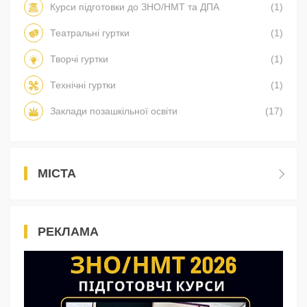
Курси підготовки до ЗНО/НМТ та ДПА
(1)
Театральні гуртки
(1)
Творчі гуртки
(1)
Технічні гуртки
(1)
Заклади позашкільної освіти
(17)
МІСТА
РЕКЛАМА