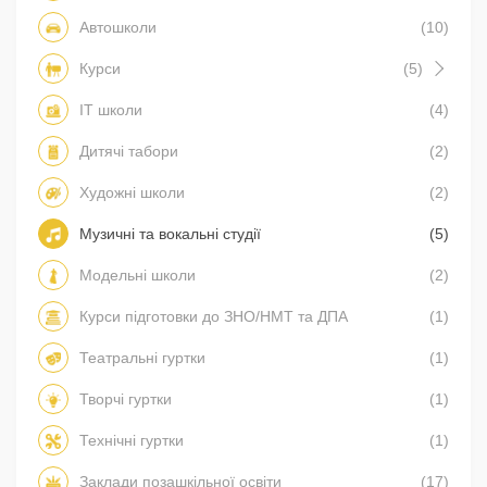
Автошколи
(10)
Курси
(5)
IT школи
(4)
Дитячі табори
(2)
Художні школи
(2)
Музичні та вокальні студії
(5)
Модельні школи
(2)
Курси підготовки до ЗНО/НМТ та ДПА
(1)
Театральні гуртки
(1)
Творчі гуртки
(1)
Технічні гуртки
(1)
Заклади позашкільної освіти
(17)