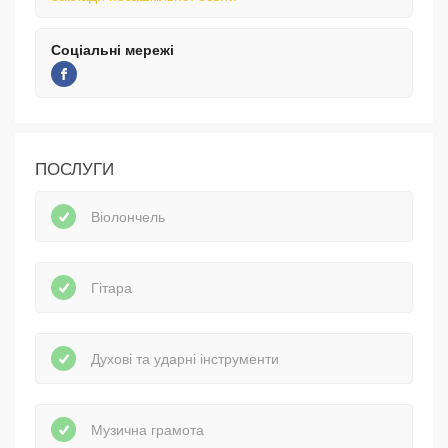
Соціальні мережі
ПОСЛУГИ
Віолончель
Гітара
Духові та ударні інструменти
Музична грамота