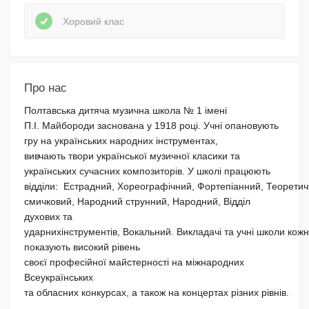
Хоровий клас
Про нас
Полтавська дитяча музична школа № 1 імені
П.І. Майбороди заснована у 1918 році. Учні опановують
гру на українських народних інструментах,
вивчають твори української музичної класики та
українських сучасних композиторів. У школі працюють
відділи: Естрадний, Хореографічний, Фортепіанний, Теоретич
смичковий, Народний струнний, Народний, Відділ
духових та
ударнихінструментів, Вокальний. Викладачі та учні школи кожн
показують високий рівень
своєї професійної майстерності на міжнародних
Всеукраїнських
та обласних конкурсах, а також на концертах різних рівнів.