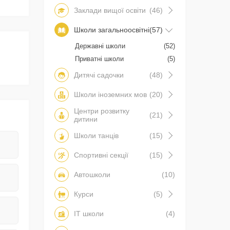
Заклади вищої освіти
(46)
Школи загальноосвітні
(57)
Державні школи
(52)
Приватні школи
(5)
Дитячі садочки
(48)
Школи іноземних мов
(20)
Центри розвитку
(21)
дитини
Школи танців
(15)
Спортивні секції
(15)
Автошколи
(10)
Курси
(5)
IT школи
(4)