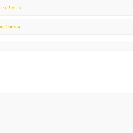
/sch13.pl.ua
вні школи