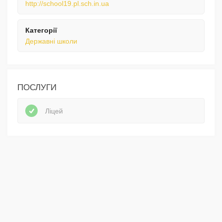
http://school19.pl.sch.in.ua
Категорії
Державні школи
ПОСЛУГИ
Ліцей