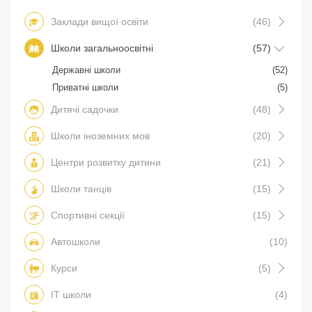
Заклади вищої освіти
(46)
Школи загальноосвітні
(57)
Державні школи
(52)
Приватні школи
(5)
Дитячі садочки
(48)
Школи іноземних мов
(20)
Центри розвитку дитини
(21)
Школи танців
(15)
Спортивні секції
(15)
Автошколи
(10)
Курси
(5)
IT школи
(4)