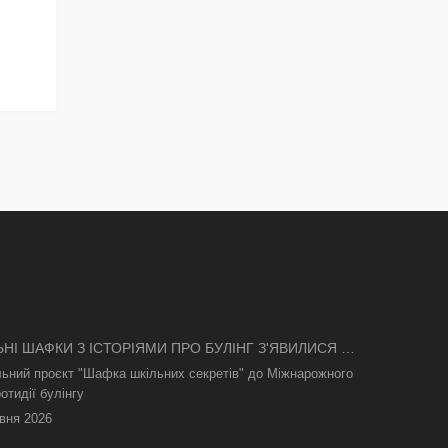
ЬНІ ШАФКИ З ІСТОРІЯМИ ПРО БУЛІНГ З'ЯВИЛИСЯ В
І
льний проєкт "Шафка шкільних секретів" до Міжнарожного
отидії булінгу
вня 2026