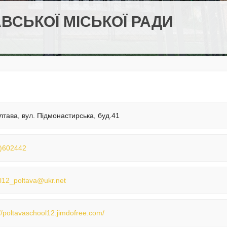
ВСЬКОЇ МІСЬКОЇ РАДИ
лтава, вул. Підмонастирська, буд.41
)602442
l12_poltava@ukr.net
://poltavaschool12.jimdofree.com/