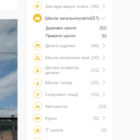
Заклади вищої освіти
(46)
Школи загальноосвітні
(57)
Державні школи
(52)
Приватні школи
(5)
Дитячі садочки
(48)
Школи іноземних мов
(20)
Центри розвитку
(21)
дитини
Школи танців
(15)
Спортивні секції
(15)
Автошколи
(10)
Курси
(5)
IT школи
(4)