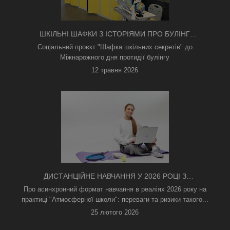
ШКІЛЬНІ ШАФКИ З ІСТОРІЯМИ ПРО БУЛІНГ
З'ЯВИЛИСЯ В КИЄВІ
Соціальний проєкт "Шафка шкільних секретів" до
Міжнарожного дня протидії булінгу
12 травня 2026
ДИСТАНЦІЙНЕ НАВЧАННЯ У 2026 РОЦІ З
ТРИВОГАМИ ТА БЕЗ СВІТЛА: ЯК АСИНХРОННИЙ
Про асинхронний формат навчання в реаліях 2026 року на
ФОРМАТ РЯТУЄ ОСВІТНІЙ ПРОЦЕС
практиці "Атмосферної школи": переваги та ризики такого...
25 лютого 2026