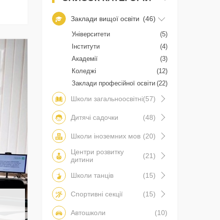
Заклади вищої освіти
(46)
Університети
(5)
Інститути
(4)
Академії
(3)
Коледжі
(12)
Заклади професійної освіти
(22)
Школи загальноосвітні
(57)
Дитячі садочки
(48)
Школи іноземних мов
(20)
Центри розвитку
(21)
дитини
Школи танців
(15)
Спортивні секції
(15)
Автошколи
(10)