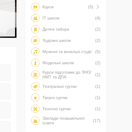
Курси
(5)
IT школи
(4)
Дитячі табори
(2)
Художні школи
(2)
Музичні та вокальні студії
(5)
Модельні школи
(2)
Курси підготовки до ЗНО/
(1)
НМТ та ДПА
Театральні гуртки
(1)
Творчі гуртки
(1)
Технічні гуртки
(1)
Заклади позашкільної
(17)
освіти