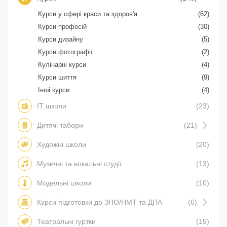
Курси у сфері краси та здоров'я
(62)
Курси професій
(30)
Курси дизайну
(5)
Курси фотографії
(2)
Кулінарні курси
(4)
Курси шиття
(9)
Інші курси
(4)
IT школи
(23)
Дитячі табори
(21)
Художні школи
(20)
Музичні та вокальні студії
(13)
Модельні школи
(10)
Курси підготовки до ЗНО/НМТ та ДПА
(6)
Театральні гуртки
(15)