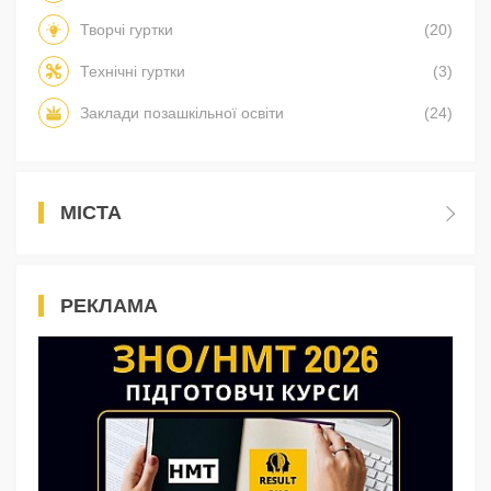
Творчі гуртки
(20)
Технічні гуртки
(3)
Заклади позашкільної освіти
(24)
МІСТА
РЕКЛАМА