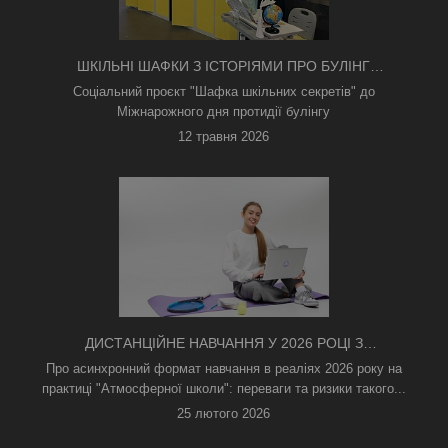
ШКІЛЬНІ ШАФКИ З ІСТОРІЯМИ ПРО БУЛІНГ
З'ЯВИЛИСЯ В КИЄВІ
Соціальний проєкт "Шафка шкільних секретів" до
Міжнарожного дня протидії булінгу
12 травня 2026
ДИСТАНЦІЙНЕ НАВЧАННЯ У 2026 РОЦІ З
ТРИВОГАМИ ТА БЕЗ СВІТЛА: ЯК АСИНХРОННИЙ
Про асинхронний формат навчання в реаліях 2026 року на
ФОРМАТ РЯТУЄ ОСВІТНІЙ ПРОЦЕС
практиці "Атмосферної школи": переваги та ризики такого...
25 лютого 2026