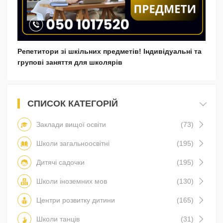
Репетитори зі шкільних предметів! Індивідуальні та
групові заняття для школярів
СПИСОК КАТЕГОРІЙ
Заклади вищої освіти
(73)
Школи загальноосвітні
(195)
Дитячі садочки
(195)
Школи іноземних мов
(130)
Центри розвитку дитини
(165)
Школи танців
(31)