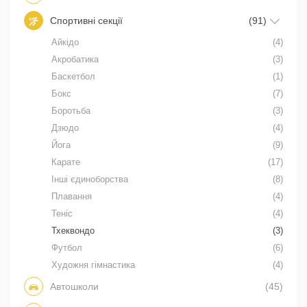
Спортивні секції
(91)
Айкідо
(4)
Акробатика
(3)
Баскетбол
(1)
Бокс
(7)
Боротьба
(3)
Дзюдо
(4)
Йога
(9)
Карате
(17)
Інші єдиноборства
(8)
Плавання
(4)
Теніс
(4)
Тхеквондо
(3)
Футбол
(6)
Художня гімнастика
(4)
Автошколи
(45)