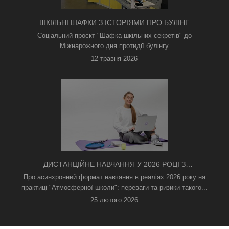
ШКІЛЬНІ ШАФКИ З ІСТОРІЯМИ ПРО БУЛІНГ
З'ЯВИЛИСЯ В КИЄВІ
Соціальний проєкт "Шафка шкільних секретів" до
Міжнарожного дня протидії булінгу
12 травня 2026
ДИСТАНЦІЙНЕ НАВЧАННЯ У 2026 РОЦІ З
ТРИВОГАМИ ТА БЕЗ СВІТЛА: ЯК АСИНХРОННИЙ
Про асинхронний формат навчання в реаліях 2026 року на
ФОРМАТ РЯТУЄ ОСВІТНІЙ ПРОЦЕС
практиці "Атмосферної школи": переваги та ризики такого...
25 лютого 2026