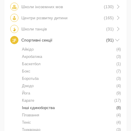
Школи іноземних мов
(130)
Центри розвитку дитини
(165)
Школи танців
(31)
Спортивні секції
(91)
Айкідо
(4)
Акробатика
(3)
Баскетбол
(1)
Бокс
(7)
Боротьба
(3)
Дзюдо
(4)
Йога
(9)
Карате
(17)
Інші єдиноборства
(8)
Плавання
(4)
Теніс
(4)
Тхеквондо
(3)