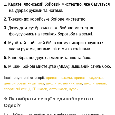
Карате: японський бойовий мистецтво, яке базується
на ударах руками та ногами.
Тхеквондо: корейське бойове мистецтво.
Джиу-джитсу: бразильське бойове мистецтво,
фокусуючись на техніках боротьби на землі.
Муай-тай: тайський бій, в якому використовуються
удари руками, ногами, ліктями та колінами.
Капоейра: поєднує елементи танцю та бою.
Мішані бойові мистецтва (MMA): змішаний стиль бою.
Інші популярні категорії:
приватні школи
,
приватні садочки
,
центри розвитку дитини
,
школи іноземних мов
,
школи танців,
спортивні секції
,
ІТ школи
,
автошколи
,
курси
⭐️ Як вибрати секції з єдиноборств в
Одесі?
На EduSearch ви знайдете всю інформацію про заклади та