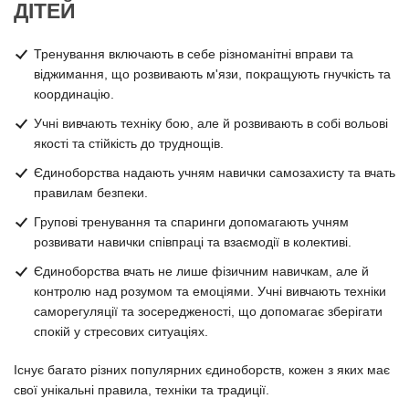
ДІТЕЙ
Тренування включають в себе різноманітні вправи та
віджимання, що розвивають м'язи, покращують гнучкість та
координацію.
Учні вивчають техніку бою, але й розвивають в собі вольові
якості та стійкість до труднощів.
Єдиноборства надають учням навички самозахисту та вчать
правилам безпеки.
Групові тренування та спаринги допомагають учням
розвивати навички співпраці та взаємодії в колективі.
Єдиноборства вчать не лише фізичним навичкам, але й
контролю над розумом та емоціями. Учні вивчають техніки
саморегуляції та зосередженості, що допомагає зберігати
спокій у стресових ситуаціях.
Існує багато різних популярних єдиноборств, кожен з яких має
свої унікальні правила, техніки та традиції.