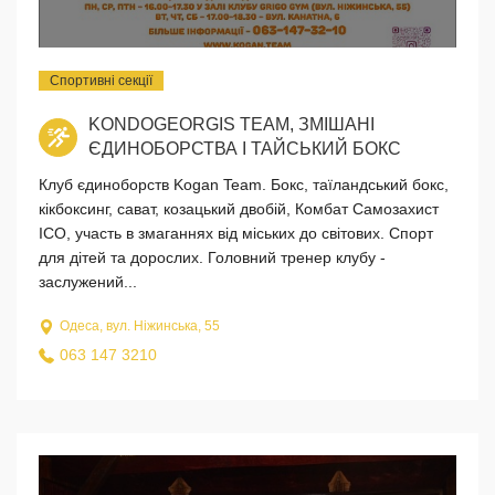
Спортивні секції
KONDOGEORGIS TEAM, ЗМІШАНІ
ЄДИНОБОРСТВА І ТАЙСЬКИЙ БОКС
Клуб єдиноборств Kogan Team. Бокс, таїландський бокс,
кікбоксинг, сават, козацький двобій, Комбат Самозахист
ICO, участь в змаганнях від міських до світових. Спорт
для дітей та дорослих. Головний тренер клубу -
заслужений...
Одеса, вул. Ніжинська, 55
063 147 3210