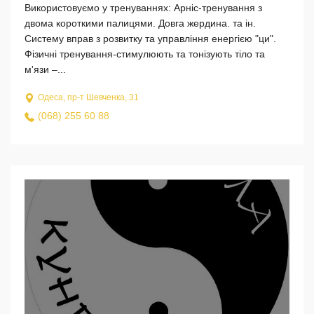
Використовуємо у тренуваннях: Арніс-тренування з
двома короткими палицями. Довга жердина. та ін.
Систему вправ з розвитку та управління енергією "ци".
Фізичні тренування-стимулюють та тонізують тіло та
м'язи –...
Одеса, пр-т Шевченка, 31
(068) 255 60 88