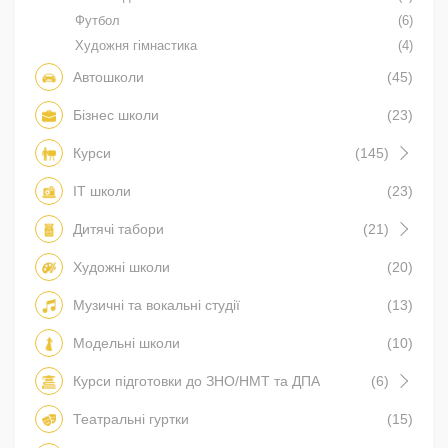
Футбол
(6)
Художня гімнастика
(4)
Автошколи
(45)
Бізнес школи
(23)
Курси
(145)
IT школи
(23)
Дитячі табори
(21)
Художні школи
(20)
Музичні та вокальні студії
(13)
Модельні школи
(10)
Курси підготовки до ЗНО/НМТ та ДПА
(6)
Театральні гуртки
(15)