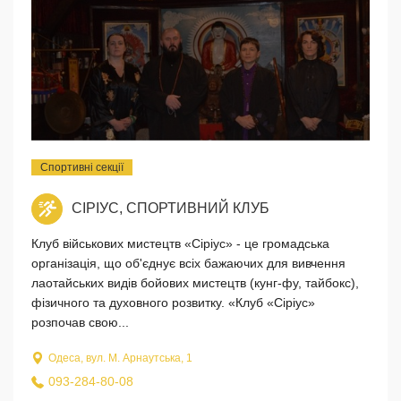
Спортивні секції
СІРІУС, СПОРТИВНИЙ КЛУБ
Клуб військових мистецтв «Сіріус» - це громадська
організація, що об'єднує всіх бажаючих для вивчення
лаотайських видів бойових мистецтв (кунг-фу, тайбокс),
фізичного та духовного розвитку. «Клуб «Сіріус»
розпочав свою...
Одеса, вул. М. Арнаутська, 1
093-284-80-08