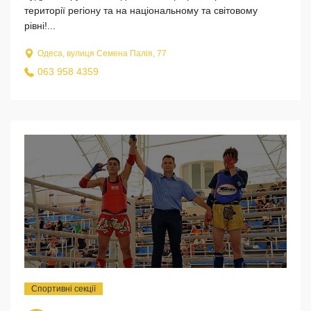
території регіону та на національному та світовому
рівні!...
Одеса, вулиця Семена Палія, 77
063 958 4359
Спортивні секції