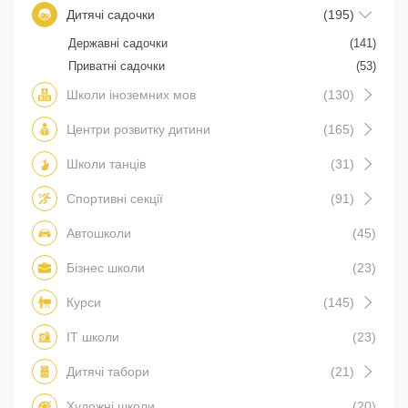
Дитячі садочки
(195)
Державні садочки
(141)
Приватні садочки
(53)
Школи іноземних мов
(130)
Центри розвитку дитини
(165)
Школи танців
(31)
Спортивні секції
(91)
Автошколи
(45)
Бізнес школи
(23)
Курси
(145)
IT школи
(23)
Дитячі табори
(21)
Художні школи
(20)