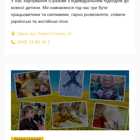
У нас харчування 5-разове з індивідуальним підходом до
кожної дитини. Ми навчаємося під час гри бути
працьовитими та сміливими, гарно розмовляти, співати
українські та англійські пісні.
Одеса, вул. Єфіма Геллера, 23
(048) 74 80 34 2
Дитячі садочки