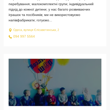
перебування; малокомплектні групи; індивідуальний
підхід до кожної дитини; у нас багато розвиваючих
іграшок та посібників; ми не використовуємо
напівфабрикати; готуємо...
Одеса, вулиця Єлісаветинська, 2
094 997 5564