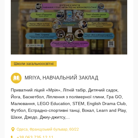
Школи загальноосвітні
MRIYA, НАВЧАЛЬНИЙ ЗАКЛАД
Приватний ліцей «Мрія», Літній табір, Дитячий садок,
Йога, Баскетбол, Ліплення з полімерної глини, Гра GO,
Малювання, LEGO Education, STEM, English Drama Club,
Футбол, Естрадно-спортивні танці, Вокал, Learn and Play,
Шахи, Дзюдо, Джиу-джитсу,...
Одеса, Французький бульвар, 60/22
+38 063 735 12 11