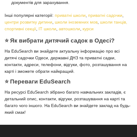
документів для зарахування.
Інші популярні категорії:
приватні школи
,
приватні садочки
,
центри розвитку дитини
,
школи іноземних мов
,
школи танців,
спортивні секції
,
ІТ школи
,
автошколи
,
курси
⭐️ Як вибрати дитячий садок в Одесі?
На EduSearch ви знайдете актуальну інформацію про всі
дитячі садочки Одеси, державні ДНЗ та приватні садки,
контакти, адреси, телефони, відгуки, фото, розташування на
карті і зможете обрати найкращий.
⭐️ Переваги EduSearch
На ресурсі EduSearch зібрано багато навчальних закладів, є
детальний опис, контакти, відгуки, розташування на карті та
багато чого іншого. На EduSearch ви знайдете заклад на будь-
який смак!