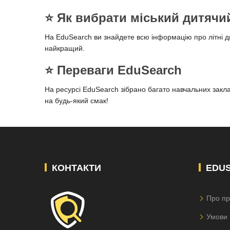
⭐️ Як вибрати міський дитячи
На EduSearch ви знайдете всю інформацію про літні дит
найкращий.
⭐️ Переваги EduSearch
На ресурсі EduSearch зібрано багато навчальних заклад
на будь-який смак!
КОНТАКТИ
EDU
Про пр
Умови 