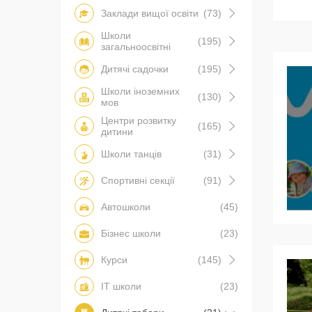
Заклади вищої освіти
(73)
Школи
(195)
загальноосвітні
Дитячі садочки
(195)
Школи іноземних
(130)
мов
Центри розвитку
(165)
дитини
Школи танців
(31)
Спортивні секції
(91)
Автошколи
(45)
Бізнес школи
(23)
Курси
(145)
IT школи
(23)