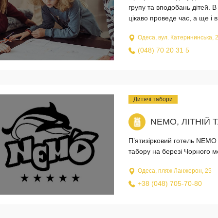
групу та вподобань дітей. 
цікаво проведе час, а ще і в
Одеса, вул. Катерининська, 
(048) 70 20 31 5
Дитячі табори
NEMO, ЛІТНІЙ 
П’ятизірковий готель NEMO з
табору на березі Чорного м
Одеса, пляж Ланжерон, 25
+38 (048) 705-70-80