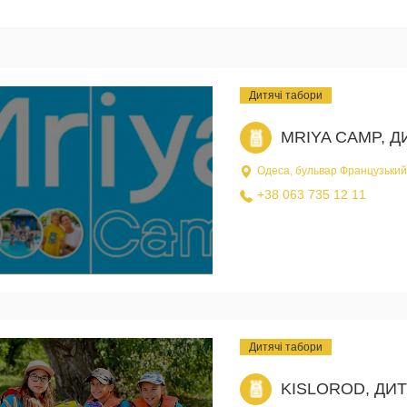
Дитячі табори
MRIYA CAMP, Д
Одеса, бульвар Французький
+38 063 735 12 11
Дитячі табори
KISLOROD, ДИ