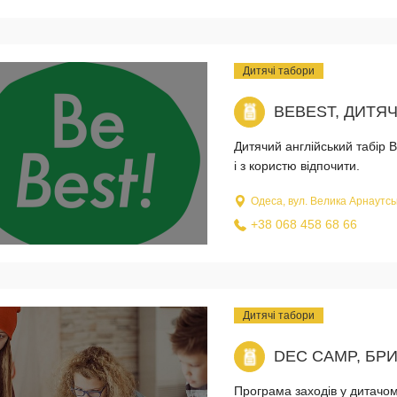
Дитячі табори
BEBEST, ДИТЯЧ
Дитячий англійський табiр B
і з користю відпочити.
Одеса, вул. Велика Арнаутсь
+38 068 458 68 66
Дитячі табори
DEC CAMP, БР
Програма заходів у дитачом