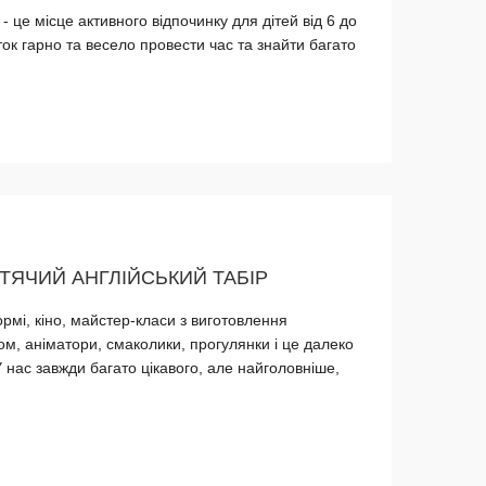
 це місце активного відпочинку для дітей від 6 до
ток гарно та весело провести час та знайти багато
ИТЯЧИЙ АНГЛІЙСЬКИЙ ТАБІР
ормі, кіно, майстер-класи з виготовлення
ом, аніматори, смаколики, прогулянки і це далеко
 нас завжди багато цікавого, але найголовніше,