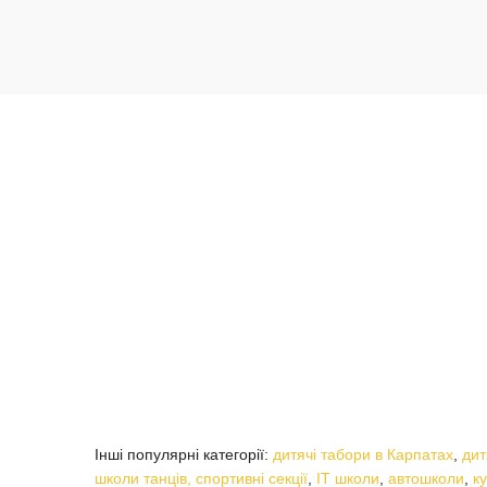
Інші популярні категорії:
дитячі табори в Карпатах
,
дит
школи танців,
спортивні секції
,
ІТ школи
,
автошколи
,
к