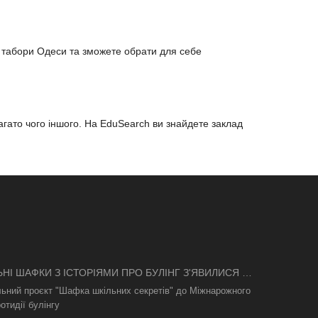
нес табори Одеси та зможете обрати для себе
багато чого іншого. На EduSearch ви знайдете заклад
ЬНІ ШАФКИ З ІСТОРІЯМИ ПРО БУЛІНГ З'ЯВИЛИСЯ В
І
льний проєкт "Шафка шкільних секретів" до Міжнарожного
отидії булінгу