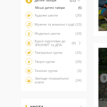
Дитячі табори
(21)
Міські дитячі табори
(6)
Художні школи
(20)
Музичні та вокальні студії
(13)
Модельні школи
(10)
Курси підготовки до
(6)
ЗНО/НМТ та ДПА
Театральні гуртки
(15)
Творчі гуртки
(20)
Технічні гуртки
(3)
Заклади позашкільної
(24)
освіти