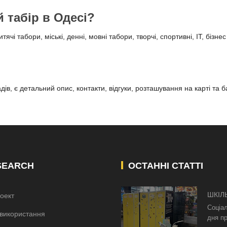
й табір в Одесі?
ячі табори, міські, денні, мовні табори, творчі, спортивні, IT, біз
ів, є детальний опис, контакти, відгуки, розташування на карті та 
SEARCH
ОСТАННІ СТАТТІ
ШКІЛ
оект
КИЄВ
Соціа
використання
дня пр