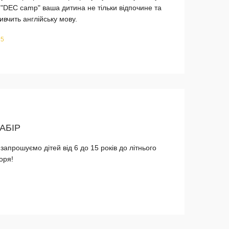
В "DEC camp" ваша дитина не тільки відпочине та
ивчить англійську мову.
25
ТАБІР
апрошуємо дітей від 6 до 15 років до літнього
оря!