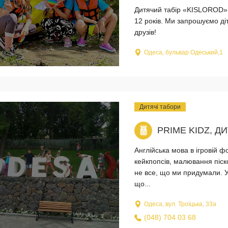
Дитячий табір «KISLOROD» -
12 років. Ми запрошуємо ді
друзів!
Одеса, бульвар Одеський,1
Дитячі табори
PRIME KIDZ, Д
Англійська мова в ігровій ф
кейкпопсів, малювання піск
не все, що ми придумали. У
що...
Одеса, вул. Троїцька, 33а
(048) 704 03 68