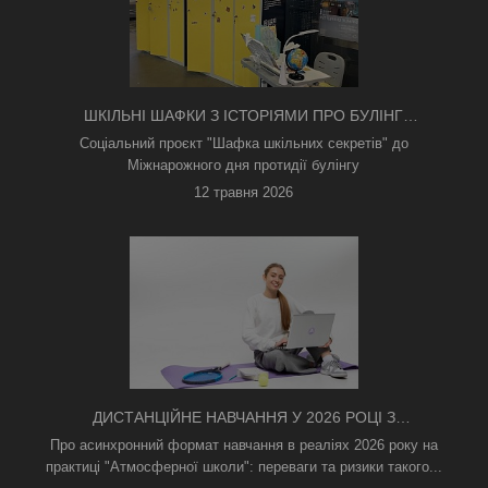
ШКІЛЬНІ ШАФКИ З ІСТОРІЯМИ ПРО БУЛІНГ
З'ЯВИЛИСЯ В КИЄВІ
Соціальний проєкт "Шафка шкільних секретів" до
Міжнарожного дня протидії булінгу
12 травня 2026
ДИСТАНЦІЙНЕ НАВЧАННЯ У 2026 РОЦІ З
ТРИВОГАМИ ТА БЕЗ СВІТЛА: ЯК АСИНХРОННИЙ
Про асинхронний формат навчання в реаліях 2026 року на
ФОРМАТ РЯТУЄ ОСВІТНІЙ ПРОЦЕС
практиці "Атмосферної школи": переваги та ризики такого...