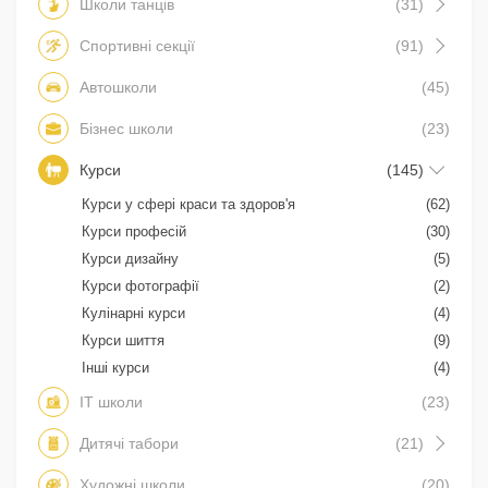
Школи танців
(31)
Спортивні секції
(91)
Автошколи
(45)
Бізнес школи
(23)
Курси
(145)
Курси у сфері краси та здоров'я
(62)
Курси професій
(30)
Курси дизайну
(5)
Курси фотографії
(2)
Кулінарні курси
(4)
Курси шиття
(9)
Інші курси
(4)
IT школи
(23)
Дитячі табори
(21)
Художні школи
(20)