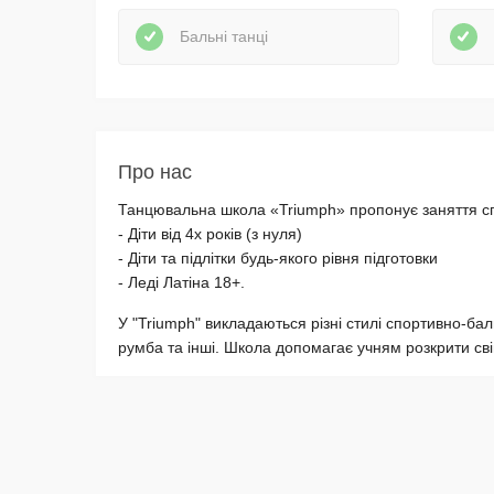
Бальні танці
Про нас
Танцювальна школа «Triumph» пропонує заняття сп
- Діти від 4х років (з нуля)
- Діти та підлітки будь-якого рівня підготовки
- Леді Латіна 18+.
У "Triumph" викладаються різні стилі спортивно-бальн
румба та інші. Школа допомагає учням розкрити свій