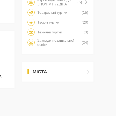
Курси підготовки до
(6)
ЗНО/НМТ та ДПА
Театральні гуртки
(15)
Творчі гуртки
(20)
Технічні гуртки
(3)
Заклади позашкільної
(24)
освіти
МІСТА
а,