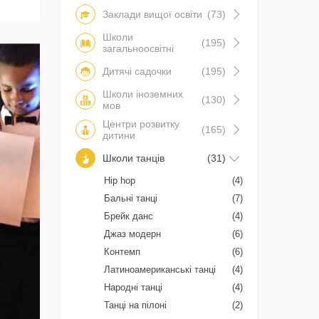
Заклади вищої освіти
(73)
Школи
(195)
загальноосвітні
Дитячі садочки
(195)
Школи іноземних
(130)
мов
Центри розвитку
(165)
дитини
Школи танців
(31)
Hip hop
(4)
Бальні танці
(7)
Брейк данс
(4)
Джаз модерн
(6)
Контемп
(6)
Латиноамериканські танці
(4)
Народні танці
(4)
Танці на пілоні
(2)