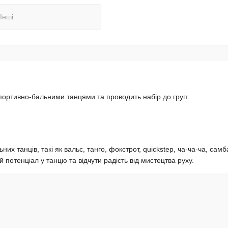
Інші
ортивно-бальними танцями та проводить набір до груп:
их танців, такі як вальс, танго, фокстрот, quickstep, ча-ча-ча, самб
 потенціал у танцю та відчути радість від мистецтва руху.