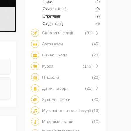
Тверк
(4)
Сучасні танці
(9)
Стретчинг
(7)
Східні танці
(6)
Спортивні секції
(91)
Автошколи
(45)
Бізнес школи
(23)
Курси
(145)
IT школи
(23)
Дитячі табори
(21)
Художні школи
(20)
Музичні та вокальні студії
(13)
Модельні школи
(10)