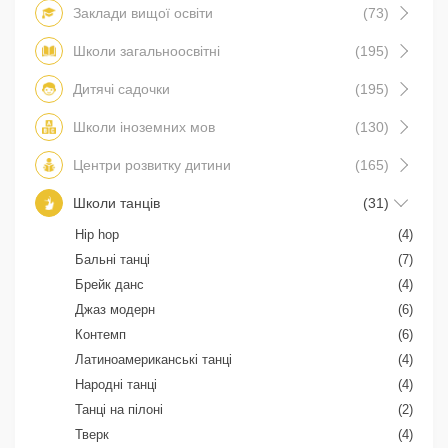
Заклади вищої освіти
(73)
Школи загальноосвітні
(195)
Дитячі садочки
(195)
Школи іноземних мов
(130)
Центри розвитку дитини
(165)
Школи танців
(31)
Hip hop
(4)
Бальні танці
(7)
Брейк данс
(4)
Джаз модерн
(6)
Контемп
(6)
Латиноамериканські танці
(4)
Народні танці
(4)
Танці на пілоні
(2)
Тверк
(4)