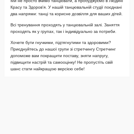
Ми не просто вчимо танцювати, а пробуджуємо в Людині
Красу та Здоров'я. У нашій танцювальній студії поєднані
два напрями: танці та корисне дозвілля для ваших дітей.
Всі тренування проходять у танцювальній залі. Заняття
проходять як у групах, так і індивідуально за потреби.
Хочете бути гнучкими, підтягнутими та здоровими?
Приєднуйтесь до нашої групи зі стретчингу Стретчинг
допоможе вам покращити поставу, зняти напругу,
підвищити настрій та самооцінку! Не пропустіть свій
шанс стати найкращою версією себе!