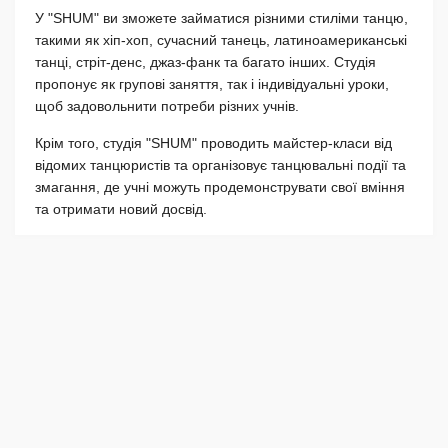
У "SHUM" ви зможете займатися різними стиліми танцю,
такими як хіп-хоп, сучасний танець, латиноамериканські
танці, стріт-денс, джаз-фанк та багато інших. Студія
пропонує як групові заняття, так і індивідуальні уроки,
щоб задовольнити потреби різних учнів.
Крім того, студія "SHUM" проводить майстер-класи від
відомих танцюристів та організовує танцювальні події та
змагання, де учні можуть продемонструвати свої вміння
та отримати новий досвід.