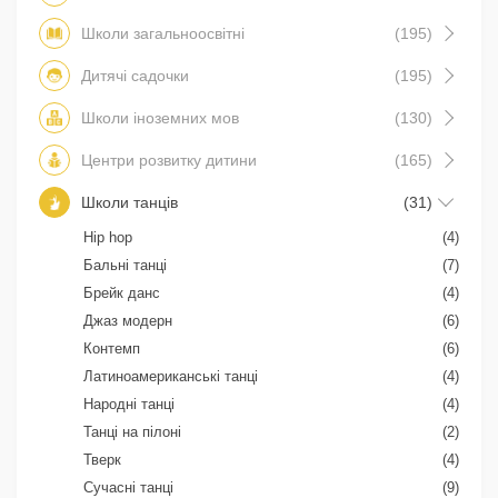
Школи загальноосвітні
(195)
Дитячі садочки
(195)
Школи іноземних мов
(130)
Центри розвитку дитини
(165)
Школи танців
(31)
Hip hop
(4)
Бальні танці
(7)
Брейк данс
(4)
Джаз модерн
(6)
Контемп
(6)
Латиноамериканські танці
(4)
Народні танці
(4)
Танці на пілоні
(2)
Тверк
(4)
Сучасні танці
(9)