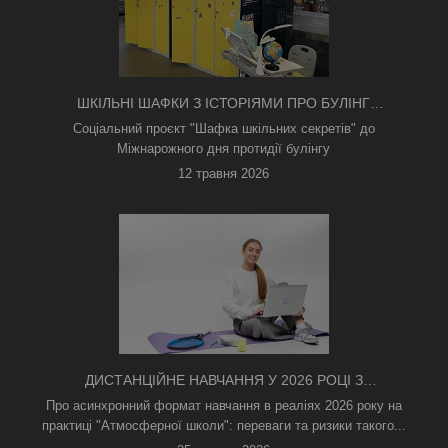
ШКІЛЬНІ ШАФКИ З ІСТОРІЯМИ ПРО БУЛІНГ
З'ЯВИЛИСЯ В КИЄВІ
Соціальний проєкт "Шафка шкільних секретів" до
Міжнарожного дня протидії булінгу
12 травня 2026
ДИСТАНЦІЙНЕ НАВЧАННЯ У 2026 РОЦІ З
ТРИВОГАМИ ТА БЕЗ СВІТЛА: ЯК АСИНХРОННИЙ
Про асинхронний формат навчання в реаліях 2026 року на
ФОРМАТ РЯТУЄ ОСВІТНІЙ ПРОЦЕС
практиці "Атмосферної школи": переваги та ризики такого...