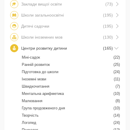
Заклади вищої освіти
(73)
Школи загальноосвітні
(195)
Дитячі садочки
(195)
Школи іноземних мов
(130)
Центри розвитку дитини
(165)
Міні-садок
(22)
Ранній розвиток
(25)
Підготовка до школи
(24)
Іноземні мови
(11)
Швидкочитання
(7)
Ментальна арифметика
(10)
Малювання
(8)
Група продовженого дня
(10)
Творчість
(14)
Логопед
(24)
Психолог
(12)