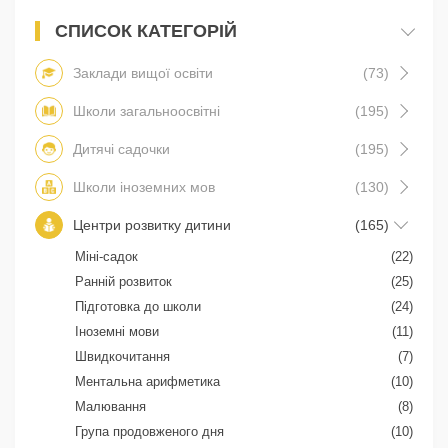
СПИСОК КАТЕГОРІЙ
Заклади вищої освіти
(73)
Школи загальноосвітні
(195)
Дитячі садочки
(195)
Школи іноземних мов
(130)
Центри розвитку дитини
(165)
Міні-садок
(22)
Ранній розвиток
(25)
Підготовка до школи
(24)
Іноземні мови
(11)
Швидкочитання
(7)
Ментальна арифметика
(10)
Малювання
(8)
Група продовженого дня
(10)