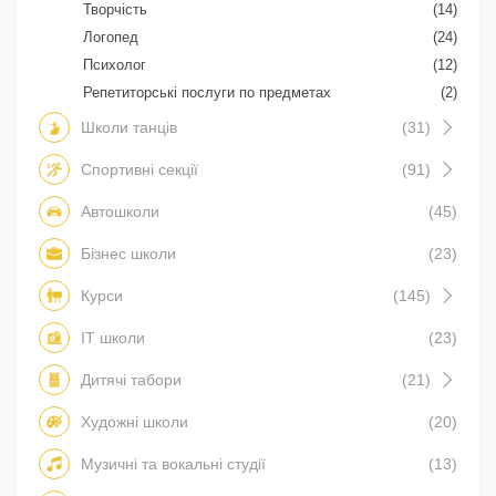
Творчість
(14)
Логопед
(24)
Психолог
(12)
Репетиторські послуги по предметах
(2)
Школи танців
(31)
Спортивні секції
(91)
Автошколи
(45)
Бізнес школи
(23)
Курси
(145)
IT школи
(23)
Дитячі табори
(21)
Художні школи
(20)
Музичні та вокальні студії
(13)