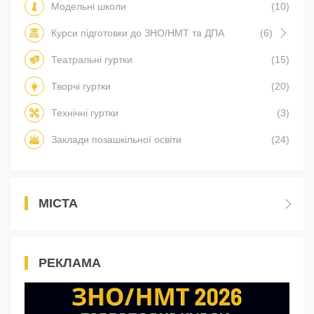
Модельні школи
(10)
Курси підготовки до ЗНО/НМТ та ДПА
(6)
Театральні гуртки
(15)
Творчі гуртки
(20)
Технічні гуртки
(3)
Заклади позашкільної освіти
(24)
МІСТА
РЕКЛАМА