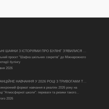
ЬНІ ШАФКИ З ІСТОРІЯМИ ПРО БУЛІНГ З'ЯВИЛИСЯ В
І
льний проєкт "Шафка шкільних секретів" до Міжнарожного
отидії булінгу
вня 2026
АНЦІЙНЕ НАВЧАННЯ У 2026 РОЦІ З ТРИВОГАМИ ТА
СВІТЛА: ЯК АСИНХРОННИЙ ФОРМАТ РЯТУЄ
синхронний формат навчання в реаліях 2026 року на
ТНІЙ ПРОЦЕС
ці "Атмосферної школи": переваги та ризики такого...
того 2026