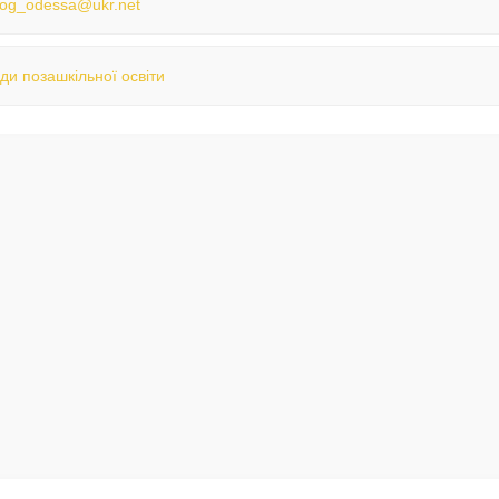
log_odessa@ukr.net
ди позашкільної освіти