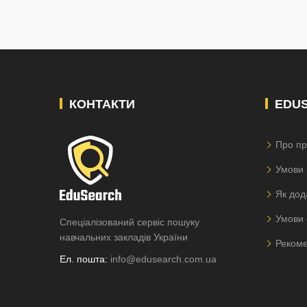
КОНТАКТИ
EDU
Про пр
Умови 
Як дод
Умови 
Спеціалізований сервіс пошуку
навчальних закладів України
Рекоме
Ел. пошта:
info@edusearch.com.ua