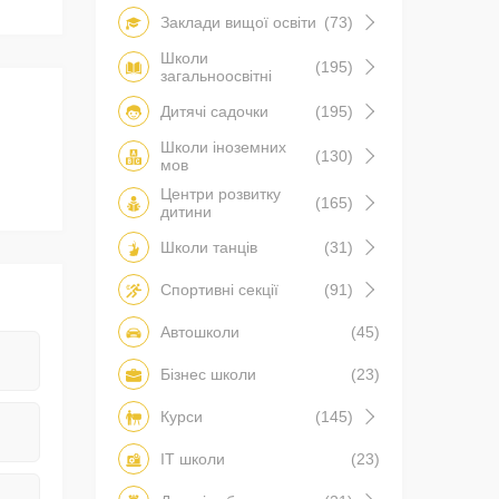
Заклади вищої освіти
(73)
Школи
(195)
загальноосвітні
Дитячі садочки
(195)
Школи іноземних
(130)
мов
Центри розвитку
(165)
дитини
Школи танців
(31)
Спортивні секції
(91)
Автошколи
(45)
Бізнес школи
(23)
Курси
(145)
IT школи
(23)