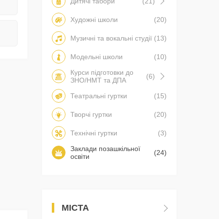
Дитячі табори
(21)
Художні школи
(20)
Музичні та вокальні студії
(13)
Модельні школи
(10)
Курси підготовки до
(6)
ЗНО/НМТ та ДПА
Театральні гуртки
(15)
Творчі гуртки
(20)
Технічні гуртки
(3)
Заклади позашкільної
(24)
освіти
МІСТА