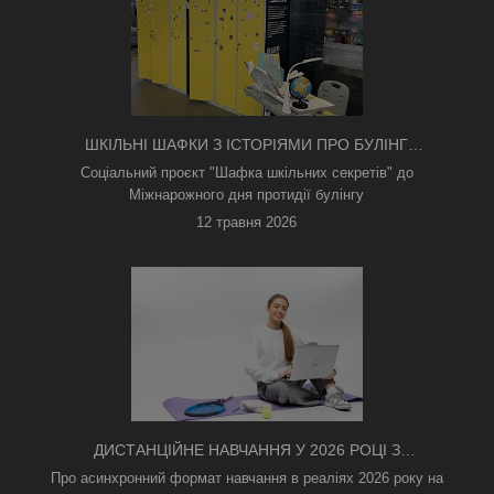
ШКІЛЬНІ ШАФКИ З ІСТОРІЯМИ ПРО БУЛІНГ
З'ЯВИЛИСЯ В КИЄВІ
Соціальний проєкт "Шафка шкільних секретів" до
Міжнарожного дня протидії булінгу
12 травня 2026
ДИСТАНЦІЙНЕ НАВЧАННЯ У 2026 РОЦІ З
ТРИВОГАМИ ТА БЕЗ СВІТЛА: ЯК АСИНХРОННИЙ
Про асинхронний формат навчання в реаліях 2026 року на