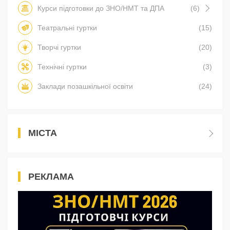
Курси підготовки до ЗНО/НМТ та ДПА
(6)
Театральні гуртки
(15)
Творчі гуртки
(20)
Технічні гуртки
(3)
Заклади позашкільної освіти
(24)
МІСТА
РЕКЛАМА