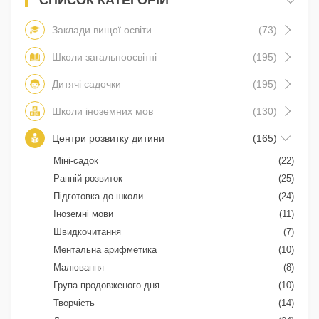
Заклади вищої освіти
(73)
Школи загальноосвітні
(195)
Дитячі садочки
(195)
Школи іноземних мов
(130)
Центри розвитку дитини
(165)
Міні-садок
(22)
Ранній розвиток
(25)
Підготовка до школи
(24)
Іноземні мови
(11)
Швидкочитання
(7)
Ментальна арифметика
(10)
Малювання
(8)
Група продовженого дня
(10)
Творчість
(14)