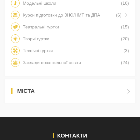
Модельні школи
(10)
Курси підготовки до ЗНО/НМТ та ДПА
(6)
Театральні гуртки
(15)
Творчі гуртки
(20)
Технічні гуртки
(3)
Заклади позашкільної освіти
(24)
МІСТА
КОНТАКТИ